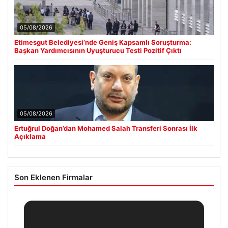
05/08/2026
Etimesgut Belediyesi’nde Geniş Kapsamlı Soruşturma:
Başkan Yardımcısının Uyuşturucu Testi Pozitif Çıktı
05/08/2026
Ertuğrul Doğan’dan Mohamed Salah Transferi Sonrası İlk
Açıklama
Son Eklenen Firmalar