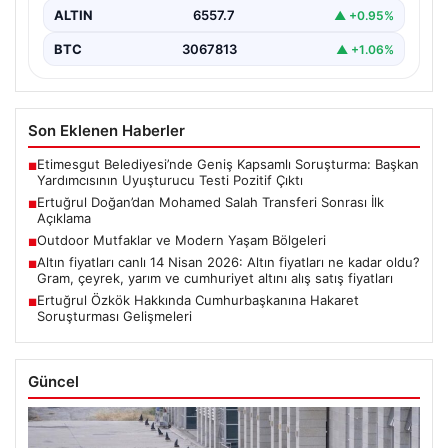
ALTIN
6557.7
▲ +0.95%
BTC
3067813
▲ +1.06%
Son Eklenen Haberler
Etimesgut Belediyesi’nde Geniş Kapsamlı Soruşturma: Başkan
■
Yardımcısının Uyuşturucu Testi Pozitif Çıktı
Ertuğrul Doğan’dan Mohamed Salah Transferi Sonrası İlk
■
Açıklama
Outdoor Mutfaklar ve Modern Yaşam Bölgeleri
■
Altın fiyatları canlı 14 Nisan 2026: Altın fiyatları ne kadar oldu?
■
Gram, çeyrek, yarım ve cumhuriyet altını alış satış fiyatları
Ertuğrul Özkök Hakkında Cumhurbaşkanına Hakaret
■
Soruşturması Gelişmeleri
Güncel