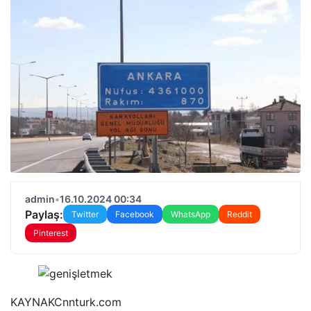
admin
•
16.10.2024 00:34
Paylaş:
Twitter
Facebook
WhatsApp
Reddit
Pinterest
KAYNAK
Cnnturk.com