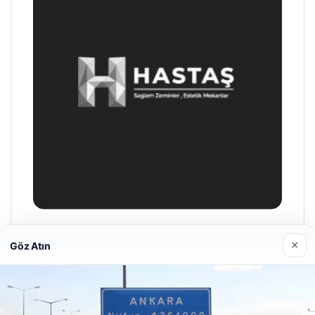
Enes Kaplan Avukatlık Bürosu
×
Göz Atın
28/04/2026