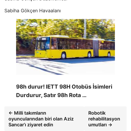
Sabiha Gökçen Havaalanı
98h durur! IETT 98H Otobüs İsimleri
Durdurur, Satır 98h Rota …
← Milli takımların
Robotik
oyuncularından biri olan Aziz
rehabilitasyon
Sancar’ı ziyaret edin
umutları →