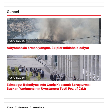
Güncel
06/08/2026
Adıyaman’da orman yangını. Ekipler müdahale ediyor
05/08/2026
Etimesgut Belediyesi’nde Geniş Kapsamlı Soruşturma:
Başkan Yardımcısının Uyuşturucu Testi Pozitif Çıktı
Son Eklenen Firmalar