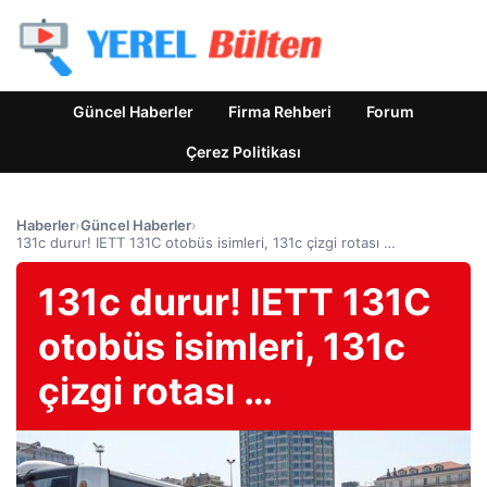
Güncel Haberler
Firma Rehberi
Forum
Çerez Politikası
Haberler
›
Güncel Haberler
›
131c durur! IETT 131C otobüs isimleri, 131c çizgi rotası …
131c durur! IETT 131C
otobüs isimleri, 131c
çizgi rotası …