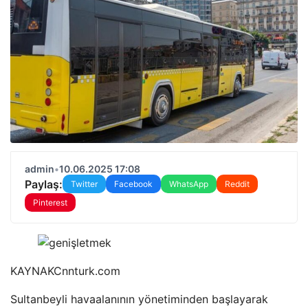
admin
•
10.06.2025 17:08
Paylaş:
Twitter
Facebook
WhatsApp
Reddit
Pinterest
KAYNAK
Cnnturk.com
Sultanbeyli havaalanının yönetiminden başlayarak