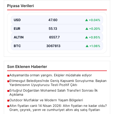
Etimesgut Belediyesi’nde Geniş
Piyasa Verileri
Kapsamlı Soruşturma: Başkan
Yardımcısının Uyuşturucu Testi Pozitif
Çıktı
USD
47.60
▲ +0.04%
Ankara’nın Etimesgut ilçesinde bulunan belediyeye
EUR
55.13
▲ +0.20%
yönelik yürütülen kapsamlı soruşturma kapsamında
önemli gelişmeler yaşanıyor. Belediye…
ALTIN
6557.7
▲ +0.95%
BTC
3067813
▲ +1.06%
Son Eklenen Haberler
Adıyaman’da orman yangını. Ekipler müdahale ediyor
■
Etimesgut Belediyesi’nde Geniş Kapsamlı Soruşturma: Başkan
■
Yardımcısının Uyuşturucu Testi Pozitif Çıktı
Ertuğrul Doğan’dan Mohamed Salah Transferi Sonrası İlk
■
Açıklama
Outdoor Mutfaklar ve Modern Yaşam Bölgeleri
■
Altın fiyatları canlı 14 Nisan 2026: Altın fiyatları ne kadar oldu?
■
Gram, çeyrek, yarım ve cumhuriyet altını alış satış fiyatları