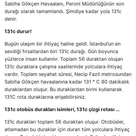
Sabiha Gökçen Havaalanı, Peroni Müdürlüğünün son
durağı olarak tamamlandı. Şimdiye kadar yola 131c
denir.
131c durur!
Bugün ulaşım bir ihtiyaç haline geldi. İstanbul’un en
sevdiği fırsatlardan biri 131c durağı. Gün boyunca
yüzlerce insan kullanılır. Toplam 56 duraktan oluşan
131c duraklara çalışma saatlerinde yolculara ihtiyaç
vardır. Toplam seyahat süresi, Necip Fazil metrosundan
Sabiha Gökçen havaalanına kadar 131 ° C 80 dakikalık
duraklardan oluşur. Bu duraklardan birini kullanarak
131C rota duraklarına erişebilirsiniz.
131c otobüs durakları isimleri, 131c çizgi rotası …
131c durakları toplam 56 duraktan oluşur. Otobüsler,
atlamadan bu duraklar için duran tüm yolculara ihtiyaç