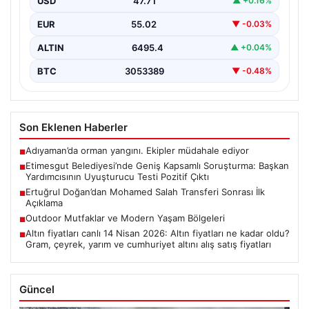
Çıktı
USD
47.71
▲ +0.16%
Ankara’nın Etimesgut ilçesinde bulunan belediyeye
EUR
55.02
▼ -0.03%
yönelik yürütülen kapsamlı soruşturma kapsamında
önemli gelişmeler yaşanıyor. Belediye…
ALTIN
6495.4
▲ +0.04%
BTC
3053389
▼ -0.48%
Son Eklenen Haberler
Adıyaman’da orman yangını. Ekipler müdahale ediyor
■
Etimesgut Belediyesi’nde Geniş Kapsamlı Soruşturma: Başkan
■
Yardımcısının Uyuşturucu Testi Pozitif Çıktı
Ertuğrul Doğan’dan Mohamed Salah Transferi Sonrası İlk
■
Açıklama
Outdoor Mutfaklar ve Modern Yaşam Bölgeleri
■
Altın fiyatları canlı 14 Nisan 2026: Altın fiyatları ne kadar oldu?
■
Gram, çeyrek, yarım ve cumhuriyet altını alış satış fiyatları
Güncel