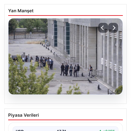
Yan Manşet
05.08.2026
Etimesgut Belediyesi’nde Geniş
Piyasa Verileri
Kapsamlı Soruşturma: Başkan
Yardımcısının Uyuşturucu Testi Pozitif