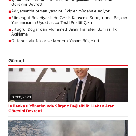
Görevini Devretti
Adıyaman’da orman yangını. Ekipler müdahale ediyor
■
Etimesgut Belediyesi’nde Geniş Kapsamlı Soruşturma: Başkan
■
Yardımcısının Uyuşturucu Testi Pozitif Çıktı
Ertuğrul Doğan’dan Mohamed Salah Transferi Sonrası İlk
■
Açıklama
Outdoor Mutfaklar ve Modern Yaşam Bölgeleri
■
Güncel
07/08/2026
İş Bankası Yönetiminde Sürpriz Değişiklik: Hakan Aran
Görevini Devretti