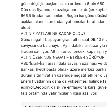
güne düşüşle başlamasının ardından 6 bin 660 l
Dün ons fiyatındaki azalışa paralel değer kaybe
666,5 liradan tamamladı. Bugün ise güne düşüşl
açıklamalarının ardından yatırımcılar tarafından t
oldu?
ALTIN FİYATLARI NE KADAR OLDU?
Güne negatif başlayan gram altın saat 09.40 itib
seviyesinde bulunuyor. Aynı dakikalar itibarıyla 
liradan satılıyor. Altının onsu, önceki kapanışın
ALTIN ÜZERİNDE NEGATİF ETKİLER SÜRÜYOR
ABD/İsrail-İran arasındaki savaşın uzaması ve da
Bankası (Fed) başta olmak üzere merkez bankalar
durum altın fiyatları üzerinde negatif etkiler olu
Enerji fiyatlarının daha da yükselmesi halinde fa
ediliyor.Jeopolitik risk ve enflasyona karşı güven
faiz ortamında yatırımcıların ilgisi azalıyor.