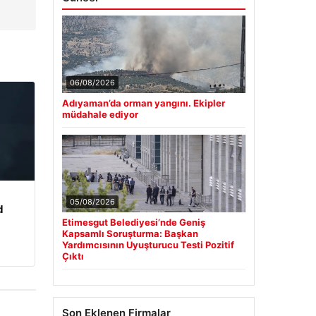
06/08/2026
Adıyaman’da orman yangını. Ekipler
müdahale ediyor
05/08/2026
d
Etimesgut Belediyesi’nde Geniş
Kapsamlı Soruşturma: Başkan
Yardımcısının Uyuşturucu Testi Pozitif
Çıktı
Son Eklenen Firmalar