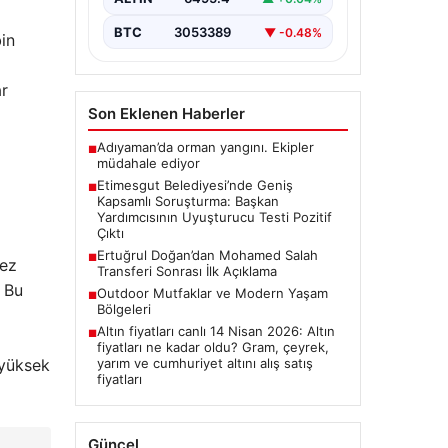
Ankara’nın Etimesgut ilçesinde
bulunan belediyeye yönelik
BTC
3053389
▼ -0.48%
yürütülen kapsamlı soruşturma
in
kapsamında önemli gelişmeler
yaşanıyor. Belediye…
ar
Son Eklenen Haberler
Adıyaman’da orman yangını. Ekipler
■
müdahale ediyor
Etimesgut Belediyesi’nde Geniş
■
Kapsamlı Soruşturma: Başkan
Yardımcısının Uyuşturucu Testi Pozitif
Çıktı
Ertuğrul Doğan’dan Mohamed Salah
■
kez
Transferi Sonrası İlk Açıklama
. Bu
Outdoor Mutfaklar ve Modern Yaşam
■
Bölgeleri
Altın fiyatları canlı 14 Nisan 2026: Altın
■
fiyatları ne kadar oldu? Gram, çeyrek,
yarım ve cumhuriyet altını alış satış
 yüksek
fiyatları
Güncel