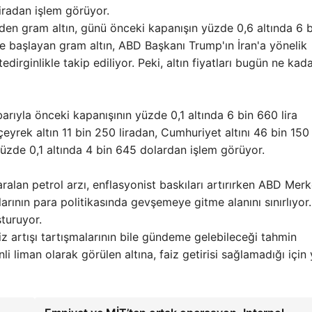
iradan işlem görüyor.
den gram altın, günü önceki kapanışın yüzde 0,6 altında 6 b
e başlayan gram altın, ABD Başkanı Trump'ın İran'a yönelik
edirginlikle takip ediliyor. Peki, altın fiyatları bugün ne kad
arıyla önceki kapanışının yüzde 0,1 altında 6 bin 660 lira
çeyrek altın 11 bin 250 liradan, Cumhuriyet altını 46 bin 150
 yüzde 0,1 altında 4 bin 645 dolardan işlem görüyor.
ralan petrol arzı, enflasyonist baskıları artırırken ABD Mer
ının para politikasında gevşemeye gitme alanını sınırlıyor
şturuyor.
iz artışı tartışmalarının bile gündeme gelebileceği tahmin
li liman olarak görülen altına, faiz getirisi sağlamadığı için