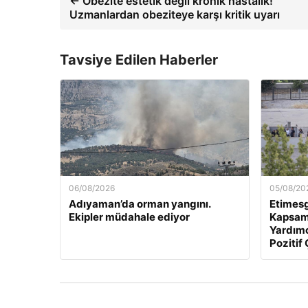
← Obezite estetik değil kronik hastalık!
Uzmanlardan obeziteye karşı kritik uyarı
Tavsiye Edilen Haberler
06/08/2026
05/08/20
Adıyaman’da orman yangını.
Etimesg
Ekipler müdahale ediyor
Kapsam
Yardımc
Pozitif 