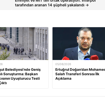
Emniyet ve MİT’ten ortak operasyon. Interpol
tarafından aranan 14 şüpheli yakalandı →
26
05/08/2026
ut Belediyesi’nde Geniş
Ertuğrul Doğan’dan Mohame
lı Soruşturma: Başkan
Salah Transferi Sonrası İlk
ısının Uyuşturucu Testi
Açıklama
Çıktı