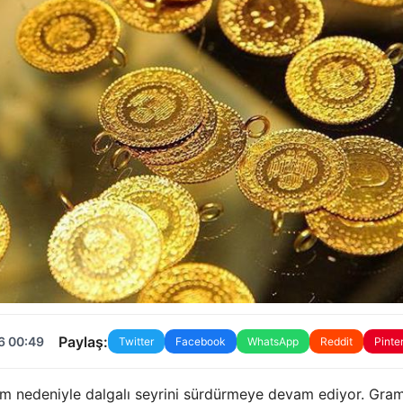
Paylaş:
6 00:49
Twitter
Facebook
WhatsApp
Reddit
Pinte
rilim nedeniyle dalgalı seyrini sürdürmeye devam ediyor. Gram