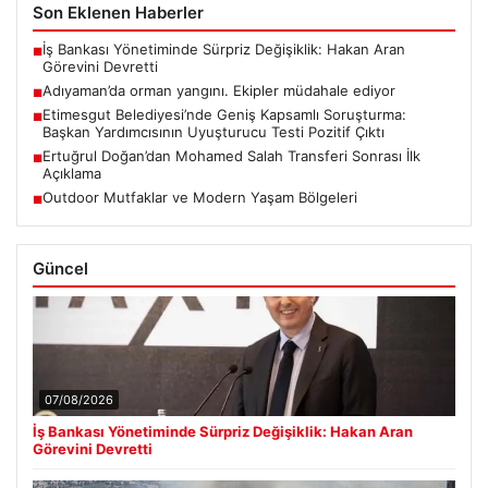
Son Eklenen Haberler
İş Bankası Yönetiminde Sürpriz Değişiklik: Hakan Aran
■
Görevini Devretti
Adıyaman’da orman yangını. Ekipler müdahale ediyor
■
Etimesgut Belediyesi’nde Geniş Kapsamlı Soruşturma:
■
Başkan Yardımcısının Uyuşturucu Testi Pozitif Çıktı
Ertuğrul Doğan’dan Mohamed Salah Transferi Sonrası İlk
■
Açıklama
Outdoor Mutfaklar ve Modern Yaşam Bölgeleri
■
Güncel
07/08/2026
İş Bankası Yönetiminde Sürpriz Değişiklik: Hakan Aran
Görevini Devretti