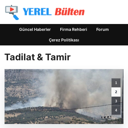
Güncel Haberler
Firma Rehberi
Forum
Çerez Politikası
Tadilat & Tamir
1
2
3
Seferihisar
4
Teknik
Servisi