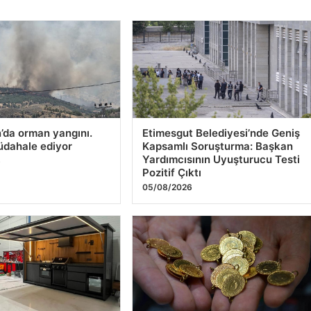
da orman yangını.
Etimesgut Belediyesi’nde Geniş
üdahale ediyor
Kapsamlı Soruşturma: Başkan
Yardımcısının Uyuşturucu Testi
6
Pozitif Çıktı
05/08/2026
Mutfaklar ve Modern
Altın fiyatları canlı 14 Nisan
geleri
2026: Altın fiyatları ne kadar
oldu? Gram, çeyrek, yarım ve
6
cumhuriyet altını alış satış
fiyatları