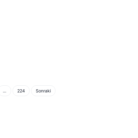
…
224
Sonraki
ması