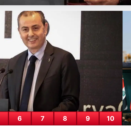
ını. Ekipler müdahale ediyor
Alınmaya Çalışılıyor”, “content”: “ Adıyaman iline bağlı Gerger ilçesind
Pe
ka
30
6
7
8
9
10
Tü
Tü
29