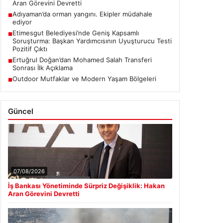
Ertuğrul Doğan’dan Mohamed Salah Transferi
■
Sonrası İlk Açıklama
Outdoor Mutfaklar ve Modern Yaşam Bölgeleri
■
Güncel
07/08/2026
İş Bankası Yönetiminde Sürpriz Değişiklik: Hakan
Aran Görevini Devretti
06/08/2026
Adıyaman’da orman yangını. Ekipler müdahale
ediyor