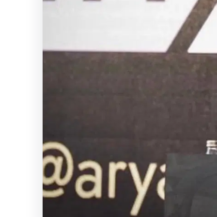
Adıyaman’da
orman
yangını.
Ekipler
müdahale
ediyor
SICAK HABER
GÜNCEL HABERLER
0 YORUM
06.08.2026