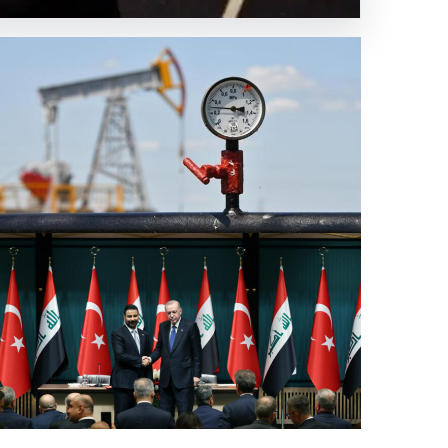
eki doğal
trol fiyatları 25 Mayıs: Petrol fiyatları düştü mü, ne
dar oldu? Brent petrol varil fiyatı ne kadar?
.07.2026 06:59
rkiye-Irak arasında anlaşmalar imzalandı. Erdoğan:
rkiye olarak her alanda desteğe hazırız
Hava Durumu
.07.2026 07:59
☁
Ankara
NaN°C