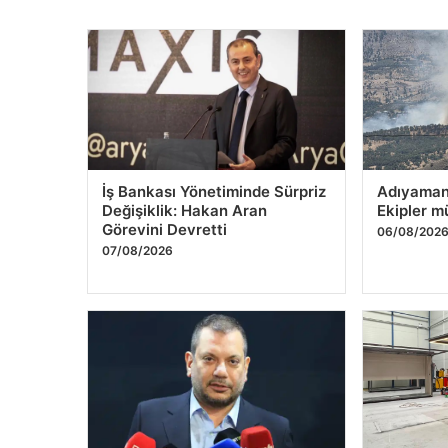
İş Bankası Yönetiminde Sürpriz
Adıyaman’
Değişiklik: Hakan Aran
Ekipler m
Görevini Devretti
06/08/202
07/08/2026
Ertuğrul Doğan’dan Mohamed
Outdoor 
Salah Transferi Sonrası İlk
Yaşam Böl
Açıklama
04/08/202
05/08/2026