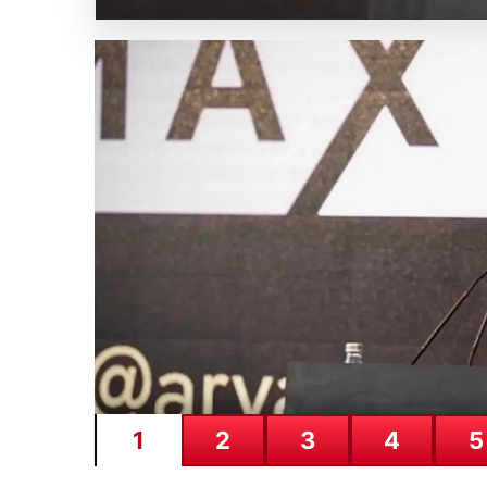
Adıyaman’da orman yang
{ “title”: “Adıyaman’da Orman Yangını Kontrol Altına 
alanlarda…
1
2
3
4
5