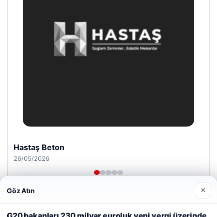
Enes Kaplan Avukatlık Bürosu
28/04/2026
×
Göz Atın
Web sitemizi nasıl kullandığınızı daha iyi anlayabilmek,
deneyiminizi kişiselleştirmek ve geliştirmek amacıyla çerezler
G20 bakanları 230 milyar euroluk yeni vergi üzerinde