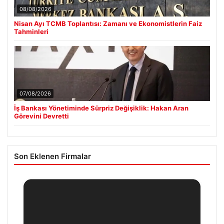
08/08/2026
Nisan Ayı TCMB Toplantısı: Zamanı ve Ekonomistlerin Faiz
Tahminleri
07/08/2026
İş Bankası Yönetiminde Sürpriz Değişiklik: Hakan Aran
Görevini Devretti
Son Eklenen Firmalar