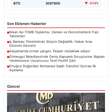
BTC
3087606
▼ -0.14%
Son Eklenen Haberler
Nisan Ayı TCMB Toplantısı: Zamanı ve Ekonomistlerin Faiz
■
Tahminleri
İş Bankası Yönetiminde Sürpriz Değişiklik: Hakan Aran
■
Görevini Devretti
Adıyaman’da orman yangını. Ekipler müdahale ediyor
■
Etimesgut Belediyesi’nde Geniş Kapsamlı Soruşturma: Başkan
■
Yardımcısının Uyuşturucu Testi Pozitif Çıktı
Ertuğrul Doğan’dan Mohamed Salah Transferi Sonrası İlk
■
Açıklama
Güncel