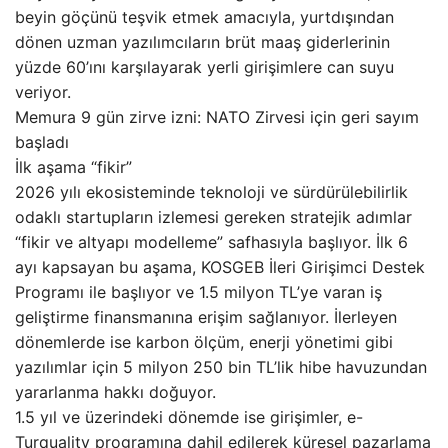
beyin göçünü teşvik etmek amacıyla, yurtdışından
dönen uzman yazılımcıların brüt maaş giderlerinin
yüzde 60’ını karşılayarak yerli girişimlere can suyu
veriyor.
Memura 9 gün zirve izni: NATO Zirvesi için geri sayım
başladı
İlk aşama “fikir”
2026 yılı ekosisteminde teknoloji ve sürdürülebilirlik
odaklı startupların izlemesi gereken stratejik adımlar
“fikir ve altyapı modelleme” safhasıyla başlıyor. İlk 6
ayı kapsayan bu aşama, KOSGEB İleri Girişimci Destek
Programı ile başlıyor ve 1.5 milyon TL’ye varan iş
geliştirme finansmanına erişim sağlanıyor. İlerleyen
dönemlerde ise karbon ölçüm, enerji yönetimi gibi
yazılımlar için 5 milyon 250 bin TL’lik hibe havuzundan
yararlanma hakkı doğuyor.
1.5 yıl ve üzerindeki dönemde ise girişimler, e-
Turquality programına dahil edilerek küresel pazarlama