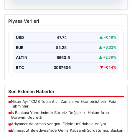
07.08.2026
İş Bankası Yönetiminde Sürpriz
Piyasa Verileri
Değişiklik: Hakan Aran Görevini
Devretti
USD
47.74
▲ +0.18%
Türkiye’nin köklü bankalarından İş Bankası’nda yönetim
kademesinde dikkate değer bir değişiklik yaşandı.
EUR
55.25
▲ +0.32%
Bankanın uzun…
ALTIN
6660.6
▲ +2.59%
BTC
3087606
▼ -0.14%
Son Eklenen Haberler
Nisan Ayı TCMB Toplantısı: Zamanı ve Ekonomistlerin Faiz
■
Tahminleri
İş Bankası Yönetiminde Sürpriz Değişiklik: Hakan Aran
■
Görevini Devretti
Adıyaman’da orman yangını. Ekipler müdahale ediyor
■
Etimesgut Belediyesi’nde Geniş Kapsamlı Soruşturma: Başkan
■