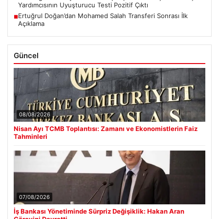
Yardımcısının Uyuşturucu Testi Pozitif Çıktı
Ertuğrul Doğan’dan Mohamed Salah Transferi Sonrası İlk
■
Açıklama
Güncel
08/08/2026
Nisan Ayı TCMB Toplantısı: Zamanı ve Ekonomistlerin Faiz
Tahminleri
07/08/2026
İş Bankası Yönetiminde Sürpriz Değişiklik: Hakan Aran
Görevini Devretti