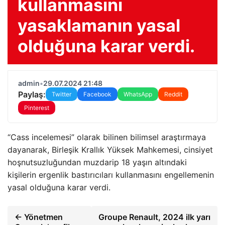
kullanmasını
yasaklamanın yasal
olduğuna karar verdi.
admin
•
29.07.2024 21:48
Paylaş:
Twitter
Facebook
WhatsApp
Reddit
Pinterest
“Cass incelemesi” olarak bilinen bilimsel araştırmaya
dayanarak, Birleşik Krallık Yüksek Mahkemesi, cinsiyet
hoşnutsuzluğundan muzdarip 18 yaşın altındaki
kişilerin ergenlik bastırıcıları kullanmasını engellemenin
yasal olduğuna karar verdi.
← Yönetmen
Groupe Renault, 2024 ilk yarı