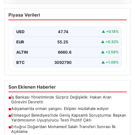
06.08.2026
Adıyaman’da orman yangını. Ekipler
Piyasa Verileri
müdahale ediyor
{ “title”: “Adıyaman’da Orman Yangını Kontrol Altına
Alınmaya Çalışılıyor”, “content”: “ Adıyaman iline bağlı…
USD
47.74
▲ +0.18%
EUR
55.25
▲ +0.32%
ALTIN
6660.6
▲ +2.59%
BTC
3092790
▲ +1.09%
Son Eklenen Haberler
İş Bankası Yönetiminde Sürpriz Değişiklik: Hakan Aran
■
Görevini Devretti
Adıyaman’da orman yangını. Ekipler müdahale ediyor
■
Etimesgut Belediyesi’nde Geniş Kapsamlı Soruşturma: Başkan
■
Yardımcısının Uyuşturucu Testi Pozitif Çıktı
Ertuğrul Doğan’dan Mohamed Salah Transferi Sonrası İlk
■
Açıklama