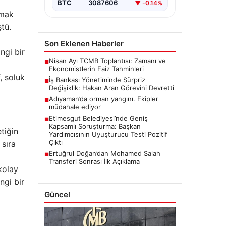
BTC
3087606
▼ -0.14%
lmak
tü.
Son Eklenen Haberler
ngi bir
Nisan Ayı TCMB Toplantısı: Zamanı ve
■
Ekonomistlerin Faiz Tahminleri
, soluk
İş Bankası Yönetiminde Sürpriz
■
Değişiklik: Hakan Aran Görevini Devretti
Adıyaman’da orman yangını. Ekipler
■
müdahale ediyor
Etimesgut Belediyesi’nde Geniş
■
Kapsamlı Soruşturma: Başkan
tiğin
Yardımcısının Uyuşturucu Testi Pozitif
Çıktı
 sıra
Ertuğrul Doğan’dan Mohamed Salah
■
Transferi Sonrası İlk Açıklama
kolay
ngi bir
Güncel