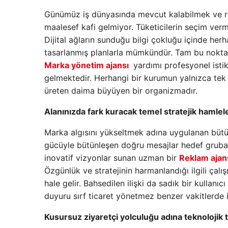
Günümüz iş dünyasında mevcut kalabilmek ve raki
maalesef kafi gelmiyor. Tüketicilerin seçim ve
Dijital ağların sunduğu bilgi çokluğu içinde her
tasarlanmış planlarla mümkündür. Tam bu nokta
Marka yönetim ajansı
yardımı profesyonel istik
gelmektedir. Herhangi bir kurumun yalnızca tek b
üreten daima büyüyen bir organizmadır.
Alanınızda fark kuracak temel stratejik hamlel
Marka algısını yükseltmek adına uygulanan bütün 
gücüyle bütünleşen doğru mesajlar hedef gruba a
inovatif vizyonlar sunan uzman bir
Reklam ajan
Özgünlük ve stratejinin harmanlandığı ilgili çalı
hale gelir. Bahsedilen ilişki da sadık bir kullanıc
duyuru sırf ticaret yönetmez benzer vakitlerde i
Kusursuz ziyaretçi yolculuğu adına teknolojik 