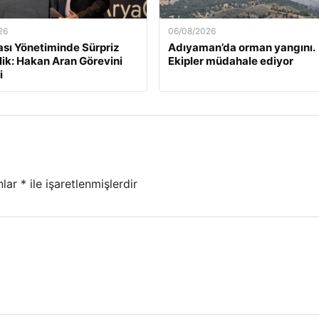
26
06/08/2026
ası Yönetiminde Sürpriz
Adıyaman’da orman yangını.
lik: Hakan Aran Görevini
Ekipler müdahale ediyor
i
nlar
*
ile işaretlenmişlerdir