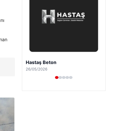
ını
unan
Enes Kaplan Avukatlık Bürosu
28/04/2026