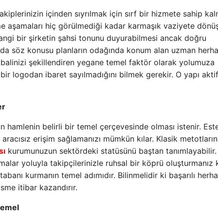
plerinizin içinden sıyrılmak için sırf bir hizmete sahip ka
rme aşamaları hiç görülmediği kadar karmaşık vaziyete dönüş
hangi bir şirketin şahsi tonunu duyurabilmesi ancak doğru
da söz konusu planların odağında konum alan uzman herha
balinizi şekillendiren yegane temel faktör olarak yolumuza
ir logodan ibaret sayılmadığını bilmek gerekir. O yapı aktif
er
hamlenin belirli bir temel çerçevesinde olması istenir. Este
racısız erişim sağlamanızı mümkün kılar. Klasik metotların
sı
kurumunuzun sektördeki statüsünü baştan tanımlayabilir.
şmalar yoluyla takipçilerinizle ruhsal bir köprü oluşturmanız 
ı tabanı kurmanın temel adımıdır. Bilinmelidir ki başarılı herha
sme itibar kazandırır.
temel