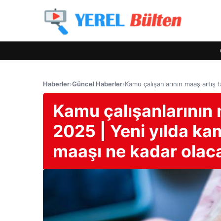
Haberler
›
Güncel Haberler
›
Kamu çalışanlarının maaş artış 
Kamu çalışanlarının 
2025 | Yeni yılda ka
maaşı ne kadar olac