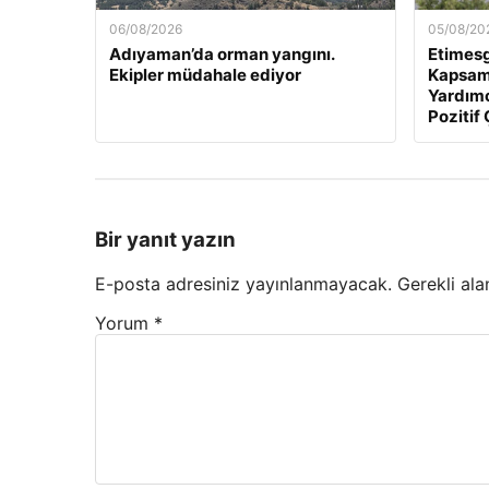
06/08/2026
05/08/20
Adıyaman’da orman yangını.
Etimesg
Ekipler müdahale ediyor
Kapsam
Yardımc
Pozitif 
Bir yanıt yazın
E-posta adresiniz yayınlanmayacak.
Gerekli ala
Yorum
*