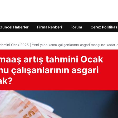
Güncel Haberler
Firma Rehberi
Forum
Çerez Politikas
tahmini Ocak 2025 | Yeni yılda kamu çalışanlarının asgari maaşı ne kadar 
maaş artış tahmini Ocak
mu çalışanlarının asgari
ak?