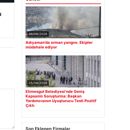
d
06/08/2026
Adıyaman’da orman yangını. Ekipler
müdahale ediyor
05/08/2026
Etimesgut Belediyesi’nde Geniş
Kapsamlı Soruşturma: Başkan
Yardımcısının Uyuşturucu Testi Pozitif
Çıktı
Son Eklenen Firmalar