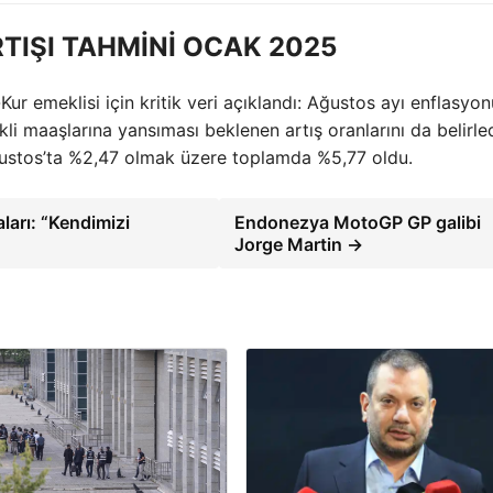
TIŞI TAHMİNİ OCAK 2025
 emeklisi için kritik veri açıklandı: Ağustos ayı enflasyon
i maaşlarına yansıması beklenen artış oranlarını da belirled
ustos’ta %2,47 olmak üzere toplamda %5,77 oldu.
arı: “Kendimizi
Endonezya MotoGP GP galibi
Jorge Martin →