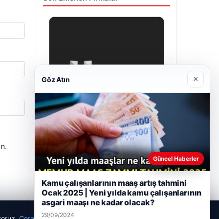
×
Göz Atın
n.
Enes Kaplan Avukatlık Bürosu
Güncel Haberler
28/04/2026
Kamu çalışanlarının maaş artış tahmini
Ocak 2025 | Yeni yılda kamu çalışanlarının
asgari maaşı ne kadar olacak?
29/09/2024
ıyoruz.
Çerez Politikamız
Reddet
Kabul Et