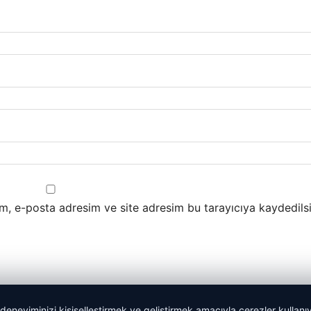
m, e-posta adresim ve site adresim bu tarayıcıya kaydedilsi
 deneyiminizi kişiselleştirmek ve geliştirmek amacıyla çerezler kullan