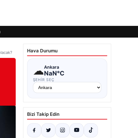
ı
Hava Durumu
olacak?
☁
Ankara
NaN°C
ŞEHIR SEÇ
Bizi Takip Edin