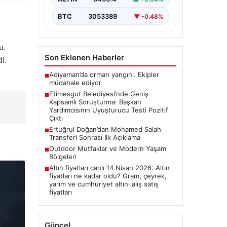
Ankara’nın Etimesgut ilçesinde
bulunan belediyeye yönelik
BTC
3053389
▼ -0.48%
yürütülen kapsamlı soruşturma
kapsamında önemli gelişmeler
yaşanıyor. Belediye…
u.
Son Eklenen Haberler
i.
Adıyaman’da orman yangını. Ekipler
■
müdahale ediyor
Etimesgut Belediyesi’nde Geniş
■
Kapsamlı Soruşturma: Başkan
Yardımcısının Uyuşturucu Testi Pozitif
Çıktı
Ertuğrul Doğan’dan Mohamed Salah
■
Transferi Sonrası İlk Açıklama
Outdoor Mutfaklar ve Modern Yaşam
■
Bölgeleri
Altın fiyatları canlı 14 Nisan 2026: Altın
■
fiyatları ne kadar oldu? Gram, çeyrek,
yarım ve cumhuriyet altını alış satış
fiyatları
Güncel