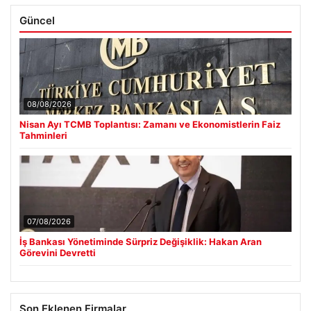
Güncel
08/08/2026
Nisan Ayı TCMB Toplantısı: Zamanı ve Ekonomistlerin Faiz
Tahminleri
07/08/2026
İş Bankası Yönetiminde Sürpriz Değişiklik: Hakan Aran
Görevini Devretti
Son Eklenen Firmalar