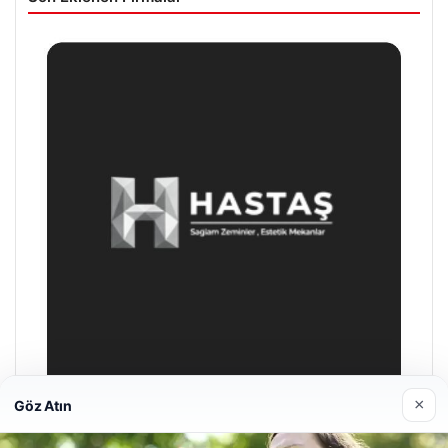
×
Göz Atın
Enes Kaplan Avukatlık Bürosu