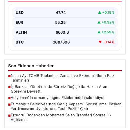
Devretti
USD
47.74
▲ +0.18%
Türkiye’nin köklü bankalarından İş Bankası’nda yönetim
kademesinde dikkate değer bir değişiklik yaşandı.
EUR
55.25
▲ +0.32%
Bankanın uzun…
ALTIN
6660.6
▲ +2.59%
BTC
3087606
▼ -0.14%
Son Eklenen Haberler
Nisan Ayı TCMB Toplantısı: Zamanı ve Ekonomistlerin Faiz
■
Tahminleri
İş Bankası Yönetiminde Sürpriz Değişiklik: Hakan Aran
■
Görevini Devretti
Adıyaman’da orman yangını. Ekipler müdahale ediyor
■
Etimesgut Belediyesi’nde Geniş Kapsamlı Soruşturma: Başkan
■
Yardımcısının Uyuşturucu Testi Pozitif Çıktı
Ertuğrul Doğan’dan Mohamed Salah Transferi Sonrası İlk
■
Açıklama