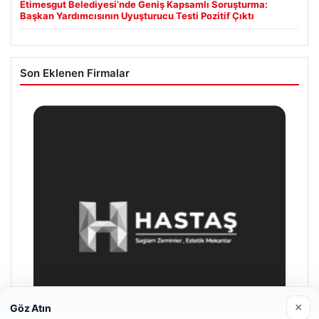
Etimesgut Belediyesi’nde Geniş Kapsamlı Soruşturma:
Başkan Yardımcısının Uyuşturucu Testi Pozitif Çıktı
Son Eklenen Firmalar
×
Göz Atın