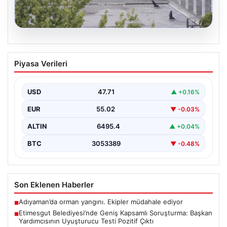
05.08.2026
Etimesgut Belediyesi’nde Geniş
Piyasa Verileri
Kapsamlı Soruşturma: Başkan
Yardımcısının Uyuşturucu Testi Pozitif
Çıktı
USD
47.71
▲ +0.16%
Ankara’nın Etimesgut ilçesinde bulunan belediyeye
EUR
55.02
▼ -0.03%
yönelik yürütülen kapsamlı soruşturma kapsamında
önemli gelişmeler yaşanıyor. Belediye…
ALTIN
6495.4
▲ +0.04%
BTC
3053389
▼ -0.48%
Son Eklenen Haberler
Adıyaman’da orman yangını. Ekipler müdahale ediyor
■
Etimesgut Belediyesi’nde Geniş Kapsamlı Soruşturma: Başkan
■
Yardımcısının Uyuşturucu Testi Pozitif Çıktı