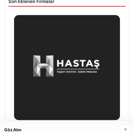
Son Eklenen Firmalar
×
Göz Atın
Enes Kaplan Avukatlık Bürosu