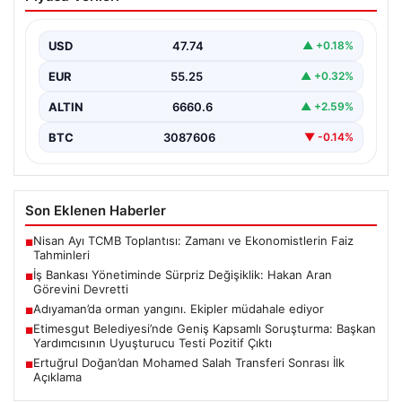
Değişiklik: Hakan Aran Görevini
Devretti
USD
47.74
▲ +0.18%
Türkiye’nin köklü bankalarından İş Bankası’nda yönetim
kademesinde dikkate değer bir değişiklik yaşandı.
EUR
55.25
▲ +0.32%
Bankanın uzun…
ALTIN
6660.6
▲ +2.59%
BTC
3087606
▼ -0.14%
Son Eklenen Haberler
Nisan Ayı TCMB Toplantısı: Zamanı ve Ekonomistlerin Faiz
■
Tahminleri
İş Bankası Yönetiminde Sürpriz Değişiklik: Hakan Aran
■
Görevini Devretti
Adıyaman’da orman yangını. Ekipler müdahale ediyor
■
Etimesgut Belediyesi’nde Geniş Kapsamlı Soruşturma: Başkan
■
Yardımcısının Uyuşturucu Testi Pozitif Çıktı
Ertuğrul Doğan’dan Mohamed Salah Transferi Sonrası İlk
■
Açıklama