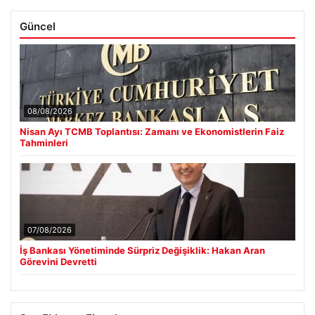
Güncel
08/08/2026
Nisan Ayı TCMB Toplantısı: Zamanı ve Ekonomistlerin Faiz
Tahminleri
07/08/2026
İş Bankası Yönetiminde Sürpriz Değişiklik: Hakan Aran
Görevini Devretti