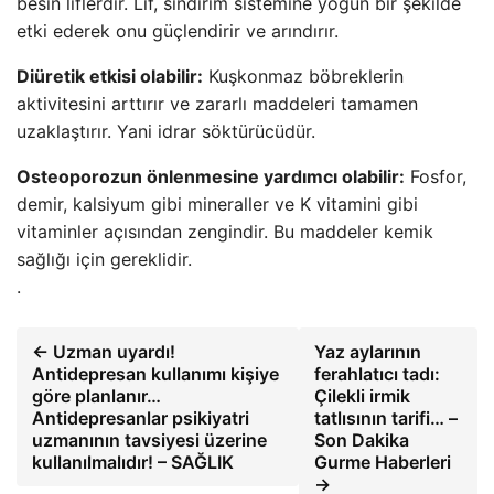
besin liflerdir. Lif, sindirim sistemine yoğun bir şekilde
etki ederek onu güçlendirir ve arındırır.
Diüretik etkisi olabilir:
Kuşkonmaz böbreklerin
aktivitesini arttırır ve zararlı maddeleri tamamen
uzaklaştırır. Yani idrar söktürücüdür.
Osteoporozun önlenmesine yardımcı olabilir:
Fosfor,
demir, kalsiyum gibi mineraller ve K vitamini gibi
vitaminler açısından zengindir. Bu maddeler kemik
sağlığı için gereklidir.
.
← Uzman uyardı!
Yaz aylarının
Antidepresan kullanımı kişiye
ferahlatıcı tadı:
göre planlanır…
Çilekli irmik
Antidepresanlar psikiyatri
tatlısının tarifi… –
uzmanının tavsiyesi üzerine
Son Dakika
kullanılmalıdır! – SAĞLIK
Gurme Haberleri
→