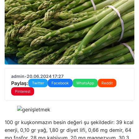
admin
•
20.06.2024 17:27
Paylaş:
Twitter
Facebook
WhatsApp
Reddit
Pinterest
100 gr kuşkonmazın besin değeri şu şekildedir: 39 kcal
enerji, 0,10 gr yağ, 1,80 gr diyet lifi, 0,66 mg demir, 64
mg fosfor, 28 mg kalsiyum, 20 mg magnezyum, 30,3