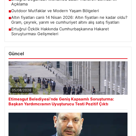
Açıklama
Outdoor Mutfaklar ve Modern Yaşam Bölgeleri
■
Altın fiyatları canlı 14 Nisan 2026: Altın fiyatları ne kadar oldu?
■
Gram, çeyrek, yarım ve cumhuriyet altını alış satış fiyatları
Ertuğrul Özkök Hakkında Cumhurbaşkanına Hakaret
■
Soruşturması Gelişmeleri
Güncel
05/08/2026
Etimesgut Belediyesi’nde Geniş Kapsamlı Soruşturma:
Başkan Yardımcısının Uyuşturucu Testi Pozitif Çıktı