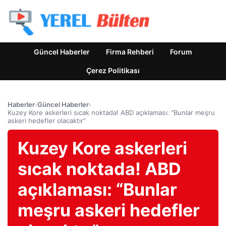
Güncel Haberler
Firma Rehberi
Forum
Çerez Politikası
Haberler
›
Güncel Haberler
›
Kuzey Kore askerleri sıcak noktada! ABD açıklaması: “Bunlar meşru
askeri hedefler olacaktır”
Kuzey Kore askerleri
sıcak noktada! ABD
açıklaması: “Bunlar
meşru askeri hedefler