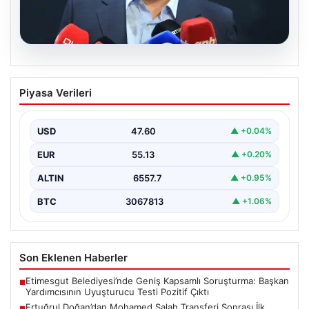
05.08.2026
Ertuğrul Doğan’dan Mohamed Salah
Piyasa Verileri
Transferi Sonrası İlk Açıklama
Trabzonspor Başkanı Ertuğrul Doğan, takımın gururu ve
Mısırlı futbolcu Mohamed Salah’ın transfer gelişmeleri
USD
47.60
▲ +0.04%
hakkında…
EUR
55.13
▲ +0.20%
ALTIN
6557.7
▲ +0.95%
BTC
3067813
▲ +1.06%
Son Eklenen Haberler
Etimesgut Belediyesi’nde Geniş Kapsamlı Soruşturma: Başkan
■
Yardımcısının Uyuşturucu Testi Pozitif Çıktı
Ertuğrul Doğan’dan Mohamed Salah Transferi Sonrası İlk
■