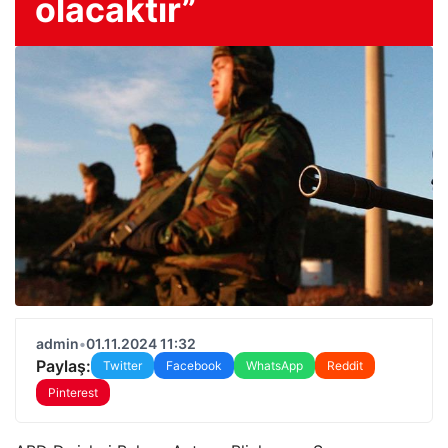
olacaktır”
admin
•
01.11.2024 11:32
Paylaş:
Twitter
Facebook
WhatsApp
Reddit
Pinterest