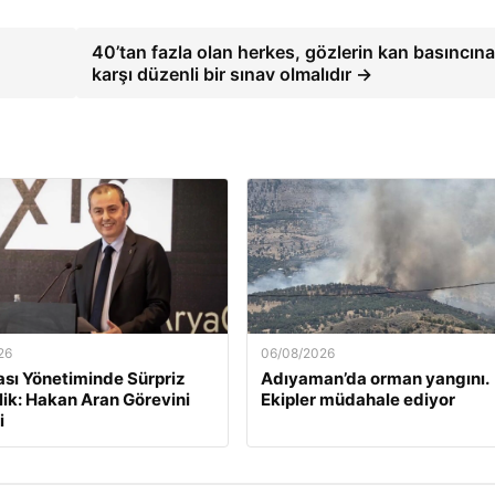
40’tan fazla olan herkes, gözlerin kan basıncın
karşı düzenli bir sınav olmalıdır →
26
06/08/2026
ası Yönetiminde Sürpriz
Adıyaman’da orman yangını.
lik: Hakan Aran Görevini
Ekipler müdahale ediyor
i