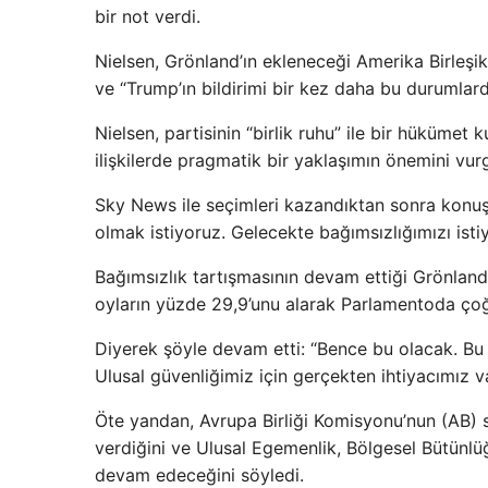
bir not verdi.
Nielsen, Grönland’ın ekleneceği Amerika Birleşi
ve “Trump’ın bildirimi bir kez daha bu durumlard
Nielsen, partisinin “birlik ruhu” ile bir hükümet
ilişkilerde pragmatik bir yaklaşımın önemini vurg
Sky News ile seçimleri kazandıktan sonra konu
olmak istiyoruz. Gelecekte bağımsızlığımızı istiy
Bağımsızlık tartışmasının devam ettiği Grönlan
oyların yüzde 29,9’unu alarak Parlamentoda çoğ
Diyerek şöyle devam etti: “Bence bu olacak. B
Ulusal güvenliğimiz için gerçekten ihtiyacımız v
Öte yandan, Avrupa Birliği Komisyonu’nun (AB) s
verdiğini ve Ulusal Egemenlik, Bölgesel Bütünlüğü
devam edeceğini söyledi.