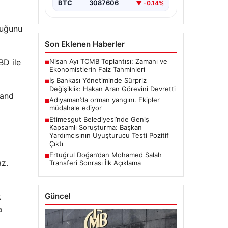
BTC
3087606
▼ -0.14%
duğunu
Son Eklenen Haberler
Nisan Ayı TCMB Toplantısı: Zamanı ve
BD ile
■
Ekonomistlerin Faiz Tahminleri
İş Bankası Yönetiminde Sürpriz
■
Değişiklik: Hakan Aran Görevini Devretti
land
Adıyaman’da orman yangını. Ekipler
■
müdahale ediyor
Etimesgut Belediyesi’nde Geniş
■
Kapsamlı Soruşturma: Başkan
Yardımcısının Uyuşturucu Testi Pozitif
Çıktı
Ertuğrul Doğan’dan Mohamed Salah
■
z.
Transferi Sonrası İlk Açıklama
Güncel
k
a