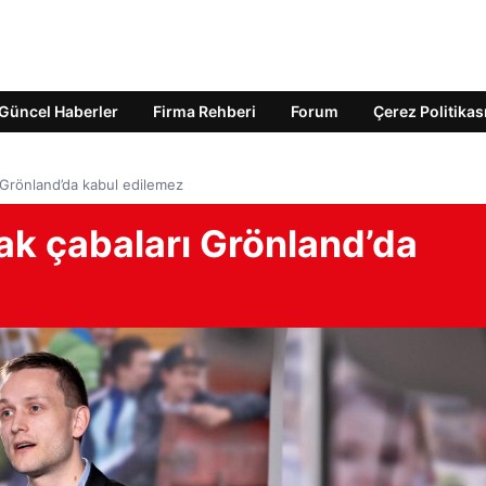
Güncel Haberler
Firma Rehberi
Forum
Çerez Politikas
ı Grönland’da kabul edilemez
hak çabaları Grönland’da