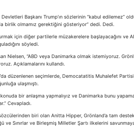
k Devletleri Başkanı Trump’ın sözlerinin “kabul edilemez” ol
a birlik olmamız gerektiğini gösteriyor” dedi. Dedi.
 kurmak için diğer partilerle müzakerelere başlayacağını ve A
uladığını söyledi.
şan Nielsen, “ABD veya Danimarka olmak istemiyoruz. Grön
oruz. Açıklamalarını kullandı.
d’da düzenlenen seçimlerde, Democatatitis Muhalefet Partisi
unluğa ulaşmıştı.
u konuda bir anlaşma yapmalıyız ve Danimarka bunu yapama
ar.” Cevapladı.
özcülerinden biri olan Anitta Hipper, Grönland’a tam deste
 ve Sınırlar ve Birleşmiş Milletler Şartı ilkelerini savunmay