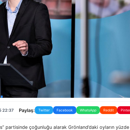
Paylaş:
5 22:37
Twitter
Facebook
WhatsApp
Reddit
Pinte
s” partisinde çoğunluğu alarak Grönland’daki oyların yüzde