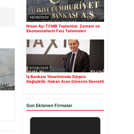
a
08/08/2026
Nisan Ayı TCMB Toplantısı: Zamanı ve
Ekonomistlerin Faiz Tahminleri
07/08/2026
İş Bankası Yönetiminde Sürpriz
Değişiklik: Hakan Aran Görevini Devretti
Son Eklenen Firmalar