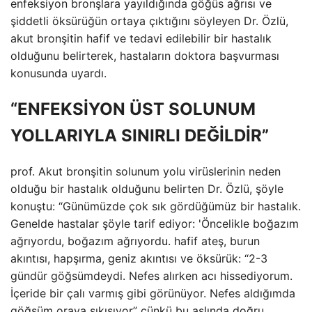
enfeksiyon bronşlara yayıldığında göğüs ağrısı ve
şiddetli öksürüğün ortaya çıktığını söyleyen Dr. Özlü,
akut bronşitin hafif ve tedavi edilebilir bir hastalık
olduğunu belirterek, hastaların doktora başvurması
konusunda uyardı.
“ENFEKSİYON ÜST SOLUNUM
YOLLARIYLA SINIRLI DEĞİLDİR”
prof. Akut bronşitin solunum yolu virüslerinin neden
olduğu bir hastalık olduğunu belirten Dr. Özlü, şöyle
konuştu: “Günümüzde çok sık gördüğümüz bir hastalık.
Genelde hastalar şöyle tarif ediyor: 'Öncelikle boğazım
ağrıyordu, boğazım ağrıyordu. hafif ateş, burun
akıntısı, hapşırma, geniz akıntısı ve öksürük: “2-3
gündür göğsümdeydi. Nefes alırken acı hissediyorum.
İçeride bir çalı varmış gibi görünüyor. Nefes aldığımda
göğsüm oraya sıkışıyor” çünkü bu aslında doğru.