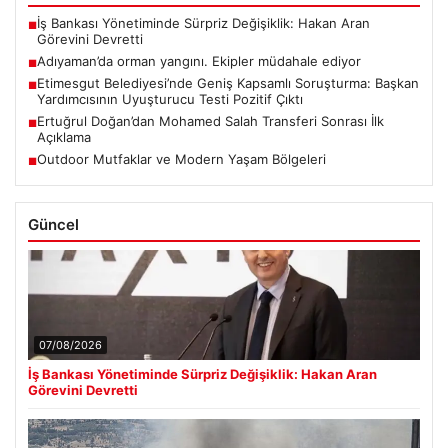
İş Bankası Yönetiminde Sürpriz Değişiklik: Hakan Aran
■
Görevini Devretti
Adıyaman’da orman yangını. Ekipler müdahale ediyor
■
Etimesgut Belediyesi’nde Geniş Kapsamlı Soruşturma: Başkan
■
Yardımcısının Uyuşturucu Testi Pozitif Çıktı
Ertuğrul Doğan’dan Mohamed Salah Transferi Sonrası İlk
■
Açıklama
Outdoor Mutfaklar ve Modern Yaşam Bölgeleri
■
Güncel
07/08/2026
İş Bankası Yönetiminde Sürpriz Değişiklik: Hakan Aran
Görevini Devretti