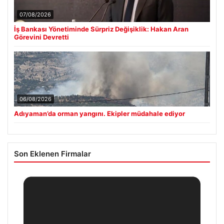
07/08/2026
İş Bankası Yönetiminde Sürpriz Değişiklik: Hakan Aran
Görevini Devretti
06/08/2026
Adıyaman’da orman yangını. Ekipler müdahale ediyor
Son Eklenen Firmalar