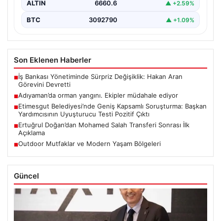
ALTIN
6660.6
▲ +2.59%
BTC
3092790
▲ +1.09%
Son Eklenen Haberler
İş Bankası Yönetiminde Sürpriz Değişiklik: Hakan Aran
■
Görevini Devretti
Adıyaman’da orman yangını. Ekipler müdahale ediyor
■
Etimesgut Belediyesi’nde Geniş Kapsamlı Soruşturma: Başkan
■
Yardımcısının Uyuşturucu Testi Pozitif Çıktı
Ertuğrul Doğan’dan Mohamed Salah Transferi Sonrası İlk
■
Açıklama
Outdoor Mutfaklar ve Modern Yaşam Bölgeleri
■
Güncel