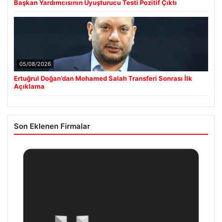
Başkan Yardımcısının Uyuşturucu Testi Pozitif Çıktı
05/08/2026
Ertuğrul Doğan’dan Mohamed Salah Transferi Sonrası İlk
Açıklama
Son Eklenen Firmalar