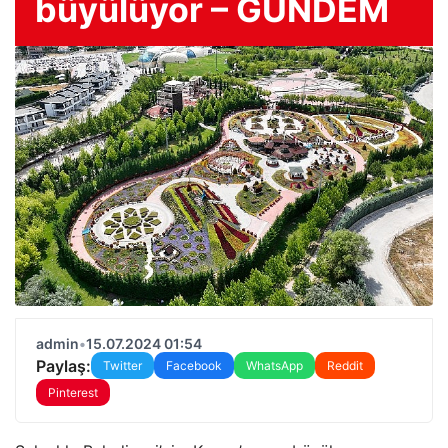
büyülüyor – GÜNDEM
admin
•
15.07.2024 01:54
Paylaş:
Twitter
Facebook
WhatsApp
Reddit
Pinterest