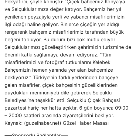
Pekyatırcı, şöyle konuştu: “Çiçek bahçemiz Konya’ya
ve Selçuklularımıza değer katıyor. Bahçemiz her yıl
yenilenen peyzajıyla yerli ve yabancı misafirlerimizin
ilgi odağı haline geliyor. Binlerce çiçeğin yer aldığı
rengarenk bahçemiz misafirlerimiz tarafından büyük
beğeni topluyor. Bu durum bizi çok mutlu ediyor.
Selçuklularımızı güzelleştirirken şehrimizin turizmine de
önemli katkı sağlamaya devam ediyoruz. “Tüm
misafirlerimizi ve fotoğraf tutkunlarını Kelebek
Bahçemizin hemen yanında yer alan bahçemize
bekliyoruz.” Türkiye’nin farklı yerlerinden bahçeye
gelen misafirler, çiçek bahçesinin güzelliklerinden
duydukları memnuniyeti dile getirerek Selçuklu
Belediyesi’ne teşekkür etti. Selçuklu Çiçek Bahçesi
pazartesi hariç her hafta açıktır. 6 gün boyunca 09:00
– 20:00 saatleri arasında ziyaretçilerini bekliyor.
Kaynak: (guzelhaber.net) Güzel Haber Masası
—–Sponsorlu Bağlantılar—–