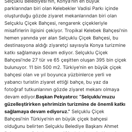
Selçuklu Belediyesi’nin, Konya’nın en büyük
parklarından biri olan Kelebekler Vadisi Parkı içinde
oluşturduğu gözde ziyaret mekanlarından biri olan
Selçuklu Çiçek Bahçesi, rengarenk çiçekleriyle
misafirlerin ilgisini çekiyor. Tropikal Kelebek Bahçesi’nin
hemen yanında yer alan Selçuklu Çiçek Bahçesi, bu
destinasyona aldığı ziyaretçi sayısıyla Konya turizmine
katkı sağlamaya devam ediyor. Selçuklu Çiçek
Bahçesi’nde 27 tür ve 65 çeşitten oluşan 395 bin çiçek
bulunuyor. ​11 bin 500 m2. Türkiye’nin en büyük çiçek
bahçesi olan ve yıl boyunca yüzbinlerce yerli ve
yabancı turistin ziyaret ettiği bahçe, bu yaz da
fotoğraf tutkunlarının gözde ziyaret mekanı olmaya
devam ediyor.
Başkan Pekyatırcı: “Selçuklu’muzu
güzelleştirirken şehrimizin turizmine de önemli katkı
sağlamaya devam ediyoruz.”
Selçuklu Çiçek
Bahçesi’nin Türkiye’nin en büyük çiçek bahçesi
olduğunu belirten Selçuklu Belediye Başkanı Ahmet