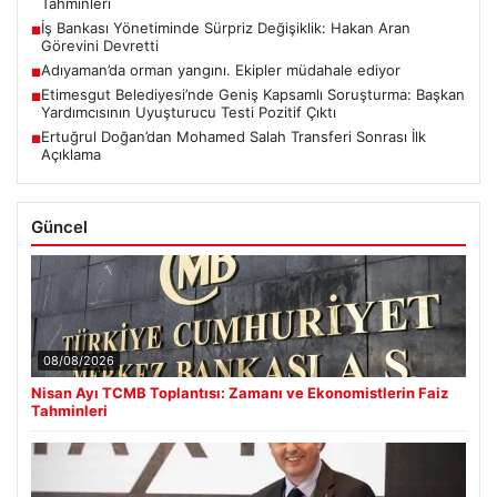
Tahminleri
İş Bankası Yönetiminde Sürpriz Değişiklik: Hakan Aran
■
Görevini Devretti
Adıyaman’da orman yangını. Ekipler müdahale ediyor
■
Etimesgut Belediyesi’nde Geniş Kapsamlı Soruşturma: Başkan
■
Yardımcısının Uyuşturucu Testi Pozitif Çıktı
Ertuğrul Doğan’dan Mohamed Salah Transferi Sonrası İlk
■
Açıklama
Güncel
08/08/2026
Nisan Ayı TCMB Toplantısı: Zamanı ve Ekonomistlerin Faiz
Tahminleri