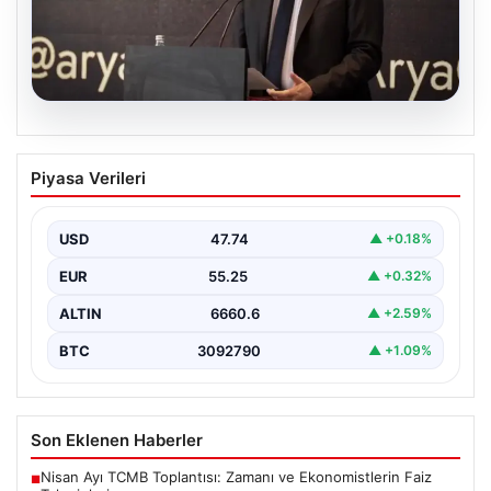
07.08.2026
İş Bankası Yönetiminde Sürpriz
Piyasa Verileri
Değişiklik: Hakan Aran Görevini
Devretti
USD
47.74
▲ +0.18%
Türkiye’nin köklü bankalarından İş Bankası’nda yönetim
kademesinde dikkate değer bir değişiklik yaşandı.
EUR
55.25
▲ +0.32%
Bankanın uzun…
ALTIN
6660.6
▲ +2.59%
BTC
3092790
▲ +1.09%
Son Eklenen Haberler
Nisan Ayı TCMB Toplantısı: Zamanı ve Ekonomistlerin Faiz
■