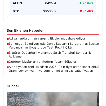
önemli gelişmeler yaşanıyor. Belediye…
ALTIN
6495.4
▲ +0.04%
BTC
3053389
▼ -0.48%
Son Eklenen Haberler
Adıyaman’da orman yangını. Ekipler müdahale ediyor
■
Etimesgut Belediyesi’nde Geniş Kapsamlı Soruşturma: Başkan
■
Yardımcısının Uyuşturucu Testi Pozitif Çıktı
Ertuğrul Doğan’dan Mohamed Salah Transferi Sonrası İlk
■
Açıklama
Outdoor Mutfaklar ve Modern Yaşam Bölgeleri
■
Altın fiyatları canlı 14 Nisan 2026: Altın fiyatları ne kadar oldu?
■
Gram, çeyrek, yarım ve cumhuriyet altını alış satış fiyatları
Güncel