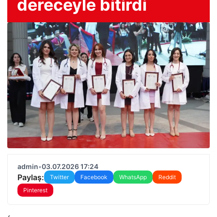
dereceyle bitirdi
admin
•
03.07.2026 17:24
Paylaş:
Twitter
Facebook
WhatsApp
Reddit
Pinterest