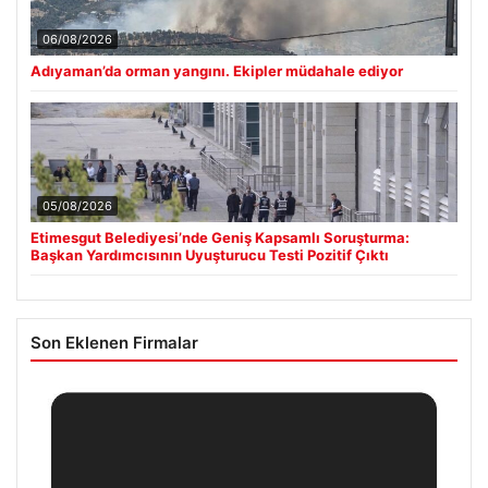
06/08/2026
Adıyaman’da orman yangını. Ekipler müdahale ediyor
05/08/2026
Etimesgut Belediyesi’nde Geniş Kapsamlı Soruşturma:
Başkan Yardımcısının Uyuşturucu Testi Pozitif Çıktı
Son Eklenen Firmalar