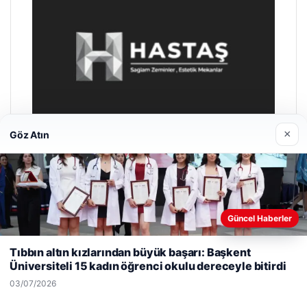
×
Göz Atın
Enes Kaplan Avukatlık Bürosu
Güncel Haberler
28/04/2026
Web sitemizi nasıl kullandığınızı daha iyi anlayabilmek,
deneyiminizi kişiselleştirmek ve geliştirmek amacıyla çerezler
Tıbbın altın kızlarından büyük başarı: Başkent
kullanıyoruz.
Çerez Politikamız
Üniversiteli 15 kadın öğrenci okulu dereceyle bitirdi
Reddet
Kabul Et
03/07/2026