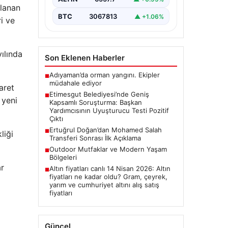
Ankara’nın Etimesgut ilçesinde
nlanan
bulunan belediyeye yönelik
BTC
3067813
▲ +1.06%
yürütülen kapsamlı soruşturma
i ve
kapsamında önemli gelişmeler
yaşanıyor. Belediye…
ılında
Son Eklenen Haberler
Adıyaman’da orman yangını. Ekipler
■
müdahale ediyor
aret
Etimesgut Belediyesi’nde Geniş
■
 yeni
Kapsamlı Soruşturma: Başkan
Yardımcısının Uyuşturucu Testi Pozitif
Çıktı
Ertuğrul Doğan’dan Mohamed Salah
■
liği
Transferi Sonrası İlk Açıklama
Outdoor Mutfaklar ve Modern Yaşam
■
Bölgeleri
ar
Altın fiyatları canlı 14 Nisan 2026: Altın
■
fiyatları ne kadar oldu? Gram, çeyrek,
yarım ve cumhuriyet altını alış satış
fiyatları
Güncel