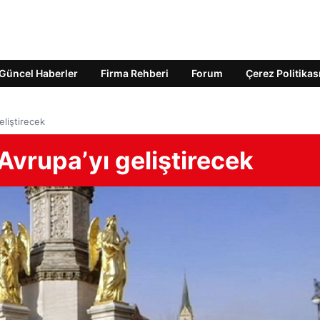
Güncel Haberler
Firma Rehberi
Forum
Çerez Politikas
eliştirecek
Avrupa’yı geliştirecek