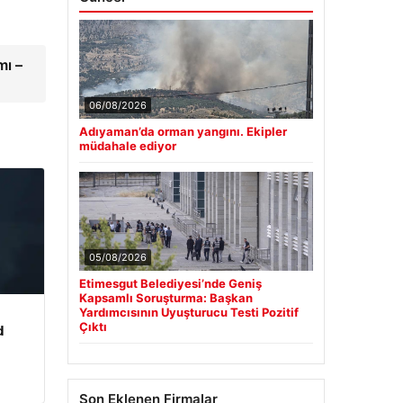
mı –
06/08/2026
Adıyaman’da orman yangını. Ekipler
müdahale ediyor
05/08/2026
Etimesgut Belediyesi’nde Geniş
Kapsamlı Soruşturma: Başkan
Yardımcısının Uyuşturucu Testi Pozitif
Çıktı
d
Son Eklenen Firmalar