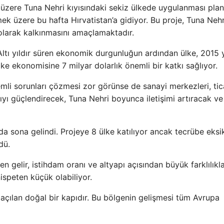
 üzere Tuna Nehri kıyısındaki sekiz ülkede uygulanması pla
 üzere bu hafta Hırvatistan’a gidiyor. Bu proje, Tuna Nehr
 olarak kalkınmasını amaçlamaktadır.
 Altı yıldır süren ekonomik durgunluğun ardından ülke, 2015 y
ke ekonomisine 7 milyar dolarlık önemli bir katkı sağlıyor.
nemli sorunları çözmesi zor görünse de sanayi merkezleri, tic
tıyı güçlendirecek, Tuna Nehri boyunca iletişimi artıracak ve
da sona gelindi. Projeye 8 ülke katılıyor ancak tecrübe eksik
dü.
en gelir, istihdam oranı ve altyapı açısından büyük farklılıkl
ispeten küçük olabiliyor.
açılan doğal bir kapıdır. Bu bölgenin gelişmesi tüm Avrupa