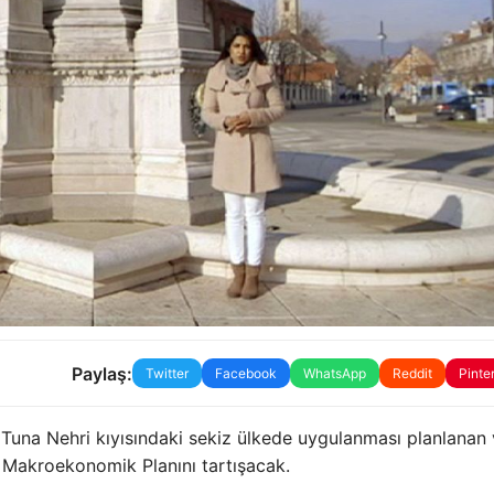
Paylaş:
Twitter
Facebook
WhatsApp
Reddit
Pinte
 Tuna Nehri kıyısındaki sekiz ülkede uygulanması planlanan
l Makroekonomik Planını tartışacak.