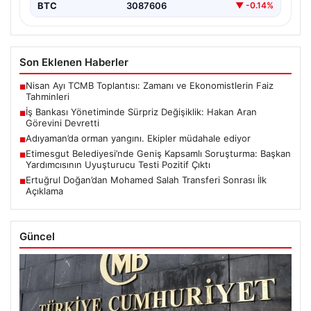
BTC
3087606
▼ -0.14%
Son Eklenen Haberler
Nisan Ayı TCMB Toplantısı: Zamanı ve Ekonomistlerin Faiz
■
Tahminleri
İş Bankası Yönetiminde Sürpriz Değişiklik: Hakan Aran
■
Görevini Devretti
Adıyaman’da orman yangını. Ekipler müdahale ediyor
■
Etimesgut Belediyesi’nde Geniş Kapsamlı Soruşturma: Başkan
■
Yardımcısının Uyuşturucu Testi Pozitif Çıktı
Ertuğrul Doğan’dan Mohamed Salah Transferi Sonrası İlk
■
Açıklama
Güncel