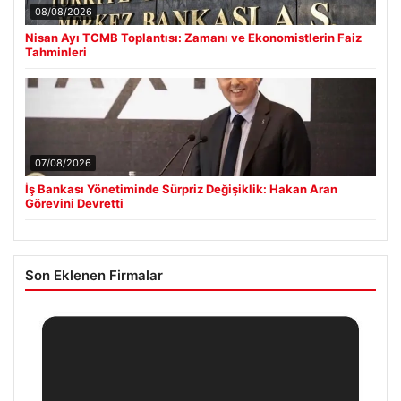
08/08/2026
Nisan Ayı TCMB Toplantısı: Zamanı ve Ekonomistlerin Faiz
Tahminleri
07/08/2026
İş Bankası Yönetiminde Sürpriz Değişiklik: Hakan Aran
Görevini Devretti
Son Eklenen Firmalar