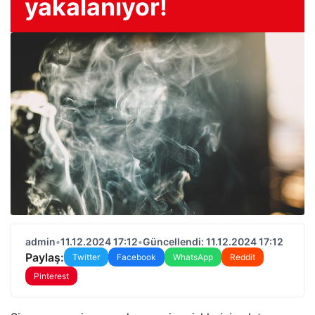
yakalanıyor!
admin
•
11.12.2024 17:12
•
Güncellendi: 11.12.2024 17:12
Paylaş:
Twitter
Facebook
WhatsApp
Reddit
Pinterest