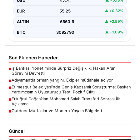
USD
47.74
▲ +0.18%
EUR
55.25
▲ +0.32%
ALTIN
6660.6
▲ +2.59%
BTC
3092790
▲ +1.09%
Son Eklenen Haberler
İş Bankası Yönetiminde Sürpriz Değişiklik: Hakan Aran
■
Görevini Devretti
Adıyaman’da orman yangını. Ekipler müdahale ediyor
■
Etimesgut Belediyesi’nde Geniş Kapsamlı Soruşturma: Başkan
■
Yardımcısının Uyuşturucu Testi Pozitif Çıktı
Ertuğrul Doğan’dan Mohamed Salah Transferi Sonrası İlk
■
Açıklama
Outdoor Mutfaklar ve Modern Yaşam Bölgeleri
■
Güncel