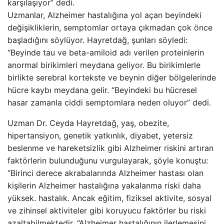
karşılaşıyor” dedi.
Uzmanlar, Alzheimer hastalığına yol açan beyindeki
değişikliklerin, semptomlar ortaya çıkmadan çok önce
başladığını söylüyor. Hayretdağ, şunları söyledi:
“Beyinde tau ve beta-amiloid adı verilen proteinlerin
anormal birikimleri meydana geliyor. Bu birikimlerle
birlikte serebral kortekste ve beynin diğer bölgelerinde
hücre kaybı meydana gelir. “Beyindeki bu hücresel
hasar zamanla ciddi semptomlara neden oluyor” dedi.
Uzman Dr. Ceyda Hayretdağ, yaş, obezite,
hipertansiyon, genetik yatkınlık, diyabet, yetersiz
beslenme ve hareketsizlik gibi Alzheimer riskini artıran
faktörlerin bulunduğunu vurgulayarak, şöyle konuştu:
“Birinci derece akrabalarında Alzheimer hastası olan
kişilerin Alzheimer hastalığına yakalanma riski daha
yüksek. hastalık. Ancak eğitim, fiziksel aktivite, sosyal
ve zihinsel aktiviteler gibi koruyucu faktörler bu riski
azaltabilmektedir. “Alzheimer hastalığının ilerlemesini