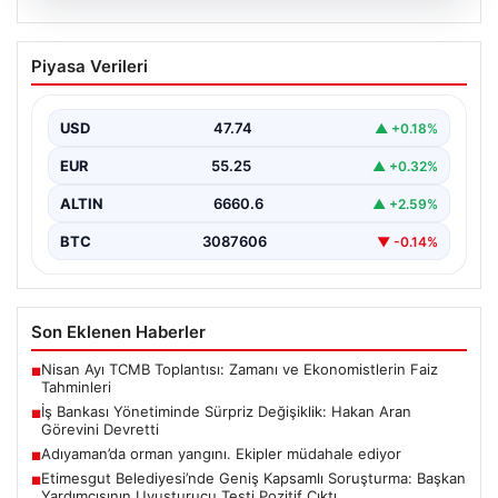
07.08.2026
İş Bankası Yönetiminde Sürpriz
Piyasa Verileri
Değişiklik: Hakan Aran Görevini
Devretti
USD
47.74
▲ +0.18%
Türkiye’nin köklü bankalarından İş Bankası’nda yönetim
kademesinde dikkate değer bir değişiklik yaşandı.
EUR
55.25
▲ +0.32%
Bankanın uzun…
ALTIN
6660.6
▲ +2.59%
BTC
3087606
▼ -0.14%
Son Eklenen Haberler
Nisan Ayı TCMB Toplantısı: Zamanı ve Ekonomistlerin Faiz
■
Tahminleri
İş Bankası Yönetiminde Sürpriz Değişiklik: Hakan Aran
■
Görevini Devretti
Adıyaman’da orman yangını. Ekipler müdahale ediyor
■
Etimesgut Belediyesi’nde Geniş Kapsamlı Soruşturma: Başkan
■
Yardımcısının Uyuşturucu Testi Pozitif Çıktı