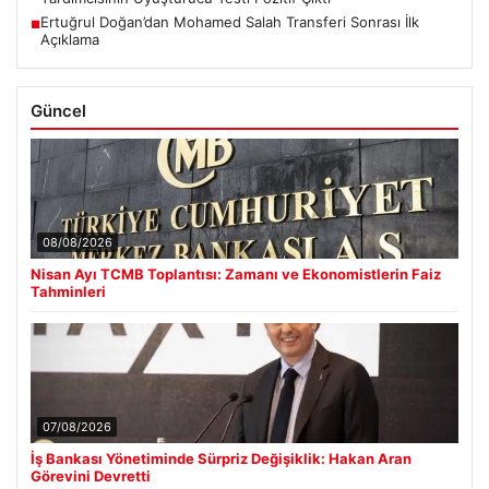
Ertuğrul Doğan’dan Mohamed Salah Transferi Sonrası İlk
■
Açıklama
Güncel
08/08/2026
Nisan Ayı TCMB Toplantısı: Zamanı ve Ekonomistlerin Faiz
Tahminleri
07/08/2026
İş Bankası Yönetiminde Sürpriz Değişiklik: Hakan Aran
Görevini Devretti