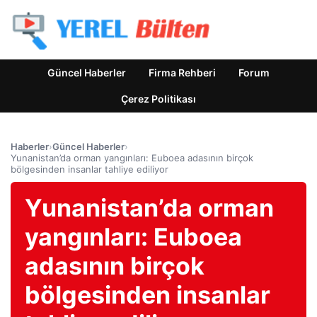
Güncel Haberler
Firma Rehberi
Forum
Çerez Politikası
Haberler
›
Güncel Haberler
›
Yunanistan’da orman yangınları: Euboea adasının birçok
bölgesinden insanlar tahliye ediliyor
Yunanistan’da orman
yangınları: Euboea
adasının birçok
bölgesinden insanlar