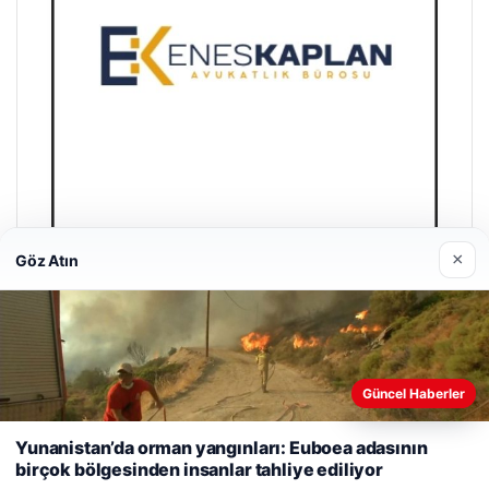
×
Göz Atın
Enes Kaplan Avukatlık Bürosu
28/04/2026
Güncel Haberler
Web sitemizi nasıl kullandığınızı daha iyi anlayabilmek,
deneyiminizi kişiselleştirmek ve geliştirmek amacıyla çerezler
Yunanistan’da orman yangınları: Euboea adasının
kullanıyoruz.
Çerez Politikamız
birçok bölgesinden insanlar tahliye ediliyor
Reddet
Kabul Et