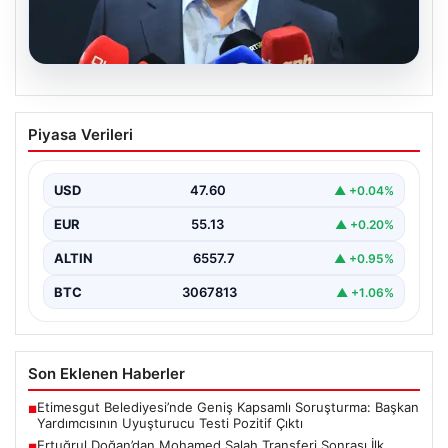
05.08.2026
Ertuğrul Doğan’dan Mohamed Salah
Piyasa Verileri
Transferi Sonrası İlk Açıklama
Trabzonspor Başkanı Ertuğrul Doğan, takımın gururu ve
Mısırlı futbolcu Mohamed Salah’ın transfer gelişmeleri
USD
47.60
▲ +0.04%
hakkında…
EUR
55.13
▲ +0.20%
ALTIN
6557.7
▲ +0.95%
BTC
3067813
▲ +1.06%
Son Eklenen Haberler
Etimesgut Belediyesi’nde Geniş Kapsamlı Soruşturma: Başkan
■
Yardımcısının Uyuşturucu Testi Pozitif Çıktı
Ertuğrul Doğan’dan Mohamed Salah Transferi Sonrası İlk
■