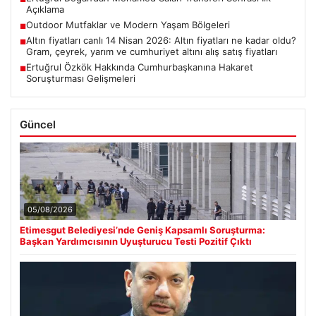
Açıklama
Outdoor Mutfaklar ve Modern Yaşam Bölgeleri
■
Altın fiyatları canlı 14 Nisan 2026: Altın fiyatları ne kadar oldu?
■
Gram, çeyrek, yarım ve cumhuriyet altını alış satış fiyatları
Ertuğrul Özkök Hakkında Cumhurbaşkanına Hakaret
■
Soruşturması Gelişmeleri
Güncel
05/08/2026
Etimesgut Belediyesi’nde Geniş Kapsamlı Soruşturma:
Başkan Yardımcısının Uyuşturucu Testi Pozitif Çıktı