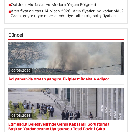
Outdoor Mutfaklar ve Modern Yaşam Bölgeleri
■
Altın fiyatları canlı 14 Nisan 2026: Altın fiyatları ne kadar oldu?
■
Gram, çeyrek, yarım ve cumhuriyet altını alış satış fiyatları
Güncel
06/08/2026
Adıyaman’da orman yangını. Ekipler müdahale ediyor
05/08/2026
Etimesgut Belediyesi’nde Geniş Kapsamlı Soruşturma:
Başkan Yardımcısının Uyuşturucu Testi Pozitif Çıktı