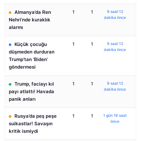
Almanya’da Ren
1
1
9 saat 12
dakika önce
Nehri’nde kuraklık
alarmı
Küçük çocuğu
1
1
9 saat 12
dakika önce
düşmeden durduran
Trump’tan ‘Biden’
göndermesi
Trump, faciayı kıl
1
1
9 saat 12
dakika önce
payı atlattı! Havada
panik anları
Rusya’da peş peşe
1
1
1 gün 16 saat
önce
suikastlar! Savaşın
kritik ismiydi