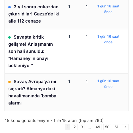
3 yıl sonra enkazdan
1
1
1 gün 16 saat
önce
çıkarıldılar! Gazze’de iki
aile 112 cenaze
Savaşta kritik
1
1
1 gün 16 saat
önce
gelişme! Anlaşmanın
son hali sunuldu:
“Hamaney’in onayı
bekleniyor”
Savaş Avrupa’ya mı
1
1
1 gün 16 saat
önce
sıçradı? Almanya’daki
havalimanında ‘bomba’
alarmı
15 konu görüntüleniyor - 1 ile 15 arası (toplam 760)
1
2
3
49
50
51
→
…