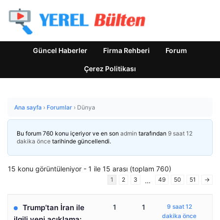
Güncel Haberler
Firma Rehberi
Forum
Çerez Politikası
Ana sayfa
›
Forumlar
›
Dünya
Bu forum 760 konu içeriyor ve en son
admin
tarafından
9 saat 12
dakika önce
tarihinde güncellendi.
15 konu görüntüleniyor - 1 ile 15 arası (toplam 760)
1
2
3
49
50
51
→
…
Trump’tan İran ile
1
1
9 saat 12
dakika önce
ilgili yeni açıklama: