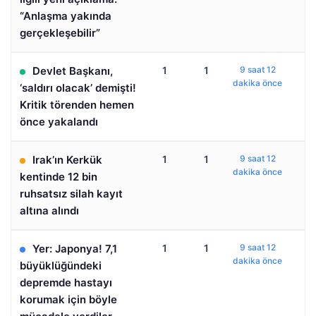
“Anlaşma yakında
gerçekleşebilir”
Devlet Başkanı,
1
1
9 saat 12
dakika önce
‘saldırı olacak’ demişti!
Kritik törenden hemen
önce yakalandı
Irak’ın Kerkük
1
1
9 saat 12
dakika önce
kentinde 12 bin
ruhsatsız silah kayıt
altına alındı
Yer: Japonya! 7,1
1
1
9 saat 12
dakika önce
büyüklüğündeki
depremde hastayı
korumak için böyle