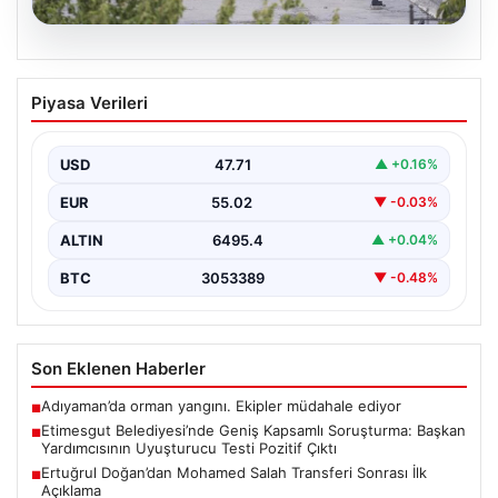
05.08.2026
Etimesgut Belediyesi’nde Geniş
Piyasa Verileri
Kapsamlı Soruşturma: Başkan
Yardımcısının Uyuşturucu Testi Pozitif
Çıktı
USD
47.71
▲ +0.16%
Ankara'nın Etimesgut ilçesinde bulunan belediyeye
EUR
55.02
▼ -0.03%
yönelik yürütülen kapsamlı soruşturma kapsamında
önemli gelişmeler yaşanıyor. Belediye…
ALTIN
6495.4
▲ +0.04%
BTC
3053389
▼ -0.48%
Son Eklenen Haberler
Adıyaman’da orman yangını. Ekipler müdahale ediyor
■
Etimesgut Belediyesi’nde Geniş Kapsamlı Soruşturma: Başkan
■
Yardımcısının Uyuşturucu Testi Pozitif Çıktı
Ertuğrul Doğan’dan Mohamed Salah Transferi Sonrası İlk
■
Açıklama