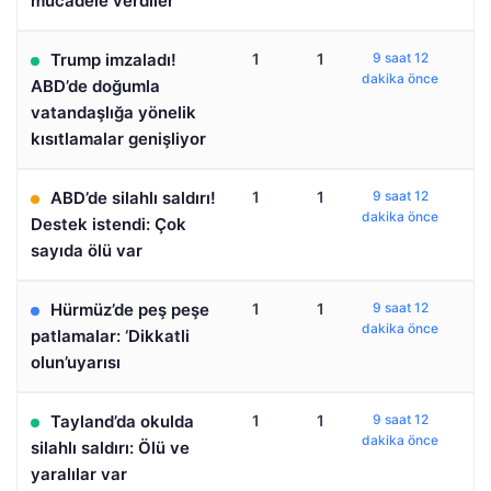
mücadele verdiler
Trump imzaladı!
1
1
9 saat 12
dakika önce
ABD’de doğumla
vatandaşlığa yönelik
kısıtlamalar genişliyor
ABD’de silahlı saldırı!
1
1
9 saat 12
dakika önce
Destek istendi: Çok
sayıda ölü var
Hürmüz’de peş peşe
1
1
9 saat 12
dakika önce
patlamalar: ‘Dikkatli
olun’uyarısı
Tayland’da okulda
1
1
9 saat 12
dakika önce
silahlı saldırı: Ölü ve
yaralılar var