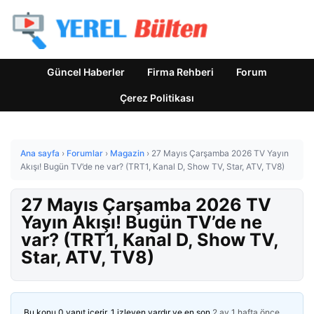
Güncel Haberler
Firma Rehberi
Forum
Çerez Politikası
Ana sayfa
›
Forumlar
›
Magazin
›
27 Mayıs Çarşamba 2026 TV Yayın
Akışı! Bugün TV’de ne var? (TRT1, Kanal D, Show TV, Star, ATV, TV8)
27 Mayıs Çarşamba 2026 TV
Yayın Akışı! Bugün TV’de ne
var? (TRT1, Kanal D, Show TV,
Star, ATV, TV8)
Bu konu 0 yanıt içerir, 1 izleyen vardır ve en son
2 ay 1 hafta önce