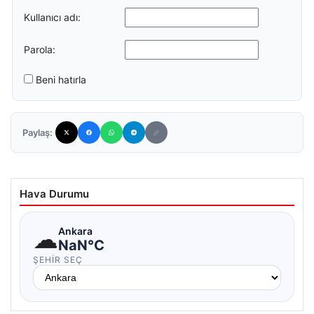
Kullanıcı adı:
Parola:
Beni hatırla
Paylaş:
Hava Durumu
☁
Ankara
NaN°C
ŞEHIR SEÇ