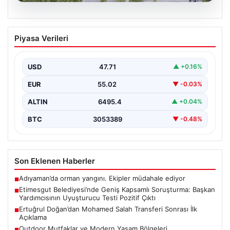
05.08.2026
Etimesgut Belediyesi’nde Geniş
Piyasa Verileri
Kapsamlı Soruşturma: Başkan
Yardımcısının Uyuşturucu Testi Pozitif
Çıktı
USD
47.71
▲ +0.16%
Ankara'nın Etimesgut ilçesinde bulunan belediyeye
EUR
55.02
▼ -0.03%
yönelik yürütülen kapsamlı soruşturma kapsamında
önemli gelişmeler yaşanıyor. Belediye…
ALTIN
6495.4
▲ +0.04%
BTC
3053389
▼ -0.48%
Son Eklenen Haberler
Adıyaman’da orman yangını. Ekipler müdahale ediyor
■
Etimesgut Belediyesi’nde Geniş Kapsamlı Soruşturma: Başkan
■
Yardımcısının Uyuşturucu Testi Pozitif Çıktı
Ertuğrul Doğan’dan Mohamed Salah Transferi Sonrası İlk
■
Açıklama
Outdoor Mutfaklar ve Modern Yaşam Bölgeleri
■