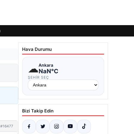
ı
Hava Durumu
☁
Ankara
NaN°C
ŞEHIR SEÇ
Bizi Takip Edin
#16477