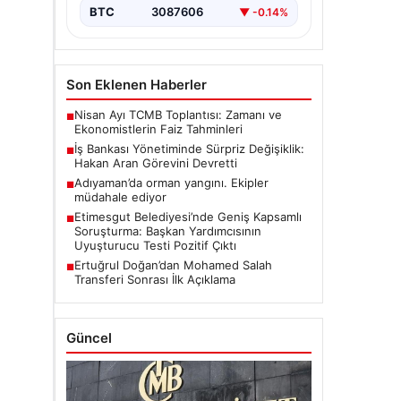
BTC
3087606
▼ -0.14%
Son Eklenen Haberler
Nisan Ayı TCMB Toplantısı: Zamanı ve
■
Ekonomistlerin Faiz Tahminleri
İş Bankası Yönetiminde Sürpriz Değişiklik:
■
Hakan Aran Görevini Devretti
Adıyaman’da orman yangını. Ekipler
■
müdahale ediyor
Etimesgut Belediyesi’nde Geniş Kapsamlı
■
Soruşturma: Başkan Yardımcısının
Uyuşturucu Testi Pozitif Çıktı
Ertuğrul Doğan’dan Mohamed Salah
■
Transferi Sonrası İlk Açıklama
Güncel