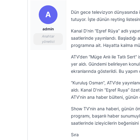
Dün gece televizyon dünyasında ilgi 
A
tutuyor. İşte dünün reyting liste
admin
Kanal D’nin “Eşref Rüya” adlı yapım
Anahtar
saatlerinde yayınlandı. Başladığı a
yönetici
programına ait. Hayatta kalma müca
ATV’den “Müge Anlı ile Tatlı Sert”
yer aldı. Gündemi belirleyen konula
ekranlarında gösterildi. Bu yapım d
“Kuruluş Osman”, ATV’de yayınland
aldı. Kanal D’nin “Eşref Ruya” özet
ATV’nin ana haber bülteni, günün ö
Show TV’nin ana haberi, günün ön
programı, başarılı haber sunumuyl
saatlerinde izleyicilerin beğenisin
Sıra