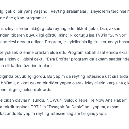
çekici bir yarış yaşandı. Reyting sıralamaları, izleyicilerin tercihlerin
sinde öne çıkan programlar…
ı, izleyicilerden aldığı güçlü reytinglerle dikkat çekti. Dizi, akşam
ndan itibaren büyük ilgi gördü. İkincilik koltuğu ise TV8’in “Survivor”
delesi devam ediyor. Program, izleyicilerinin ilgisini korumayı başar
 ise yüksek izlenme oranları elde etti. Program sabah saatlerinde ekra
rla izleyici ilgisini çekti. “Esra Erol’da” programı da akşam saatlerin
a dikkatleri üzerine topladı.
ığında büyük ilgi gördü. Bu yapım da reyting listesinde üst sıralarda
 bölümü, dikkat çeken bir diğer yapım olarak izleyicilerin karşısına çık
nemli gelişmelerini aktardı.
e çıkan olaylarını sundu. NOW’un “Selçuk Tepeli ile Now Ana Haber”
a takdir topladı. TRT 1’in “Tasaçak Bu Deniz” adlı yapımı, akşam
i kazandı. Bu yapım reyting listesine sağlam bir giriş yaptı.