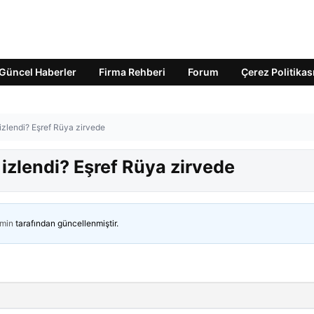
Güncel Haberler
Firma Rehberi
Forum
Çerez Politikas
izlendi? Eşref Rüya zirvede
izlendi? Eşref Rüya zirvede
min
tarafından güncellenmiştir.