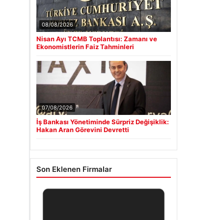
08/08/2026
Nisan Ayı TCMB Toplantısı: Zamanı ve
Ekonomistlerin Faiz Tahminleri
07/08/2026
İş Bankası Yönetiminde Sürpriz Değişiklik:
Hakan Aran Görevini Devretti
Son Eklenen Firmalar