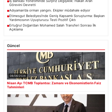
İş Bankası Yönetiminde Sürpriz Değişiklik: Hakan Aran
■
Görevini Devretti
Adıyaman’da orman yangını. Ekipler müdahale ediyor
■
Etimesgut Belediyesi’nde Geniş Kapsamlı Soruşturma: Başkan
■
Yardımcısının Uyuşturucu Testi Pozitif Çıktı
Ertuğrul Doğan’dan Mohamed Salah Transferi Sonrası İlk
■
Açıklama
Güncel
08/08/2026
Nisan Ayı TCMB Toplantısı: Zamanı ve Ekonomistlerin Faiz
Tahminleri