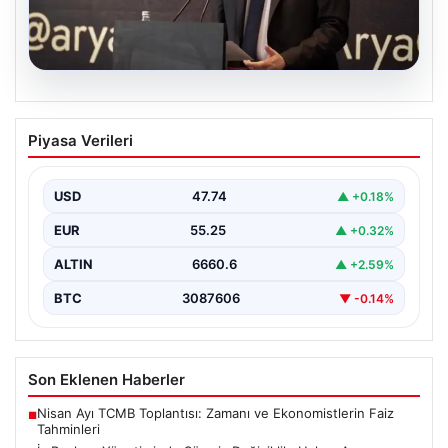
07.08.2026
İş Bankası Yönetiminde Sürpriz
Piyasa Verileri
Değişiklik: Hakan Aran Görevini
Devretti
USD
47.74
▲ +0.18%
Türkiye'nin köklü bankalarından İş Bankası'nda yönetim
kademesinde dikkate değer bir değişiklik yaşandı.
EUR
55.25
▲ +0.32%
Bankanın uzun…
ALTIN
6660.6
▲ +2.59%
BTC
3087606
▼ -0.14%
Son Eklenen Haberler
Nisan Ayı TCMB Toplantısı: Zamanı ve Ekonomistlerin Faiz
■
Tahminleri