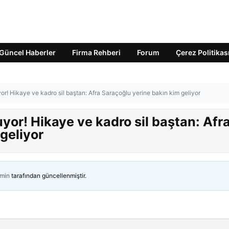
Güncel Haberler
Firma Rehberi
Forum
Çerez Politikas
yor! Hikaye ve kadro sil baştan: Afra Saraçoğlu yerine bakın kim geliyor
uyor! Hikaye ve kadro sil baştan: Afr
geliyor
min
tarafından güncellenmiştir.