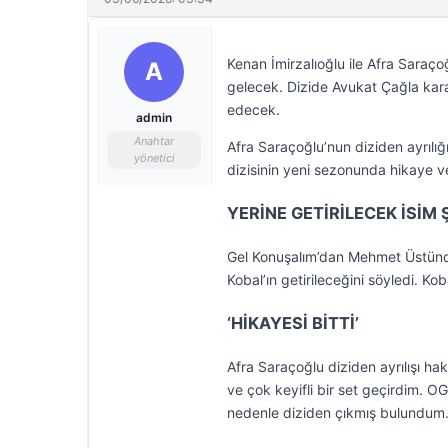
Kenan İmirzalıoğlu ile Afra Saraço
A
gelecek. Dizide Avukat Çağla kar
edecek.
admin
Anahtar
Afra Saraçoğlu’nun diziden ayrılığ
yönetici
dizisinin yeni sezonunda hikaye ve 
YERİNE GETİRİLECEK İSİM 
Gel Konuşalım’dan Mehmet Üstünda
Kobal’ın getirileceğini söyledi. Ko
‘HİKAYESİ BİTTİ’
Afra Saraçoğlu diziden ayrılışı ha
ve çok keyifli bir set geçirdim. OG
nedenle diziden çıkmış bulundum. Ş