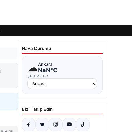
ı
Hava Durumu
☁
Ankara
a
NaN°C
ŞEHIR SEÇ
Bizi Takip Edin
#16128