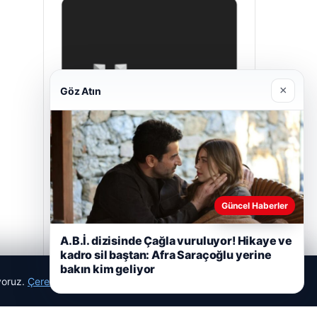
×
Göz Atın
Hastaş Beton
Güncel Haberler
26/05/2026
A.B.İ. dizisinde Çağla vuruluyor! Hikaye ve
kadro sil baştan: Afra Saraçoğlu yerine
bakın kim geliyor
ıyoruz.
Çerez Politikamız
Reddet
Kabul Et