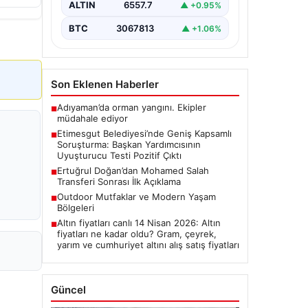
bulunan belediyeye yönelik
ALTIN
6557.7
▲ +0.95%
yürütülen kapsamlı soruşturma
kapsamında önemli gelişmeler
BTC
3067813
▲ +1.06%
yaşanıyor. Belediye…
Son Eklenen Haberler
Adıyaman’da orman yangını. Ekipler
■
müdahale ediyor
Etimesgut Belediyesi’nde Geniş Kapsamlı
■
Soruşturma: Başkan Yardımcısının
Uyuşturucu Testi Pozitif Çıktı
Ertuğrul Doğan’dan Mohamed Salah
■
Transferi Sonrası İlk Açıklama
Outdoor Mutfaklar ve Modern Yaşam
■
Bölgeleri
Altın fiyatları canlı 14 Nisan 2026: Altın
■
fiyatları ne kadar oldu? Gram, çeyrek,
yarım ve cumhuriyet altını alış satış fiyatları
Güncel