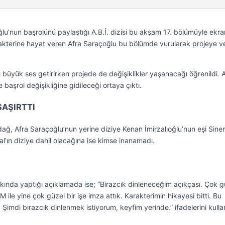
ğlu’nun başrolünü paylaştığı A.B.İ. dizisi bu akşam 17. bölümüyle ekr
akterine hayat veren Afra Saraçoğlu bu bölümde vurularak projeye 
ı büyük ses getirirken projede de değişiklikler yaşanacağı öğrenildi. A
başrol değişikliğine gidileceği ortaya çıktı.
ŞAŞIRTTI
ğ, Afra Saraçoğlu’nun yerine diziye Kenan İmirzalıoğlu’nun eşi Sin
bal’ın diziye dahil olacağına ise kimse inanamadı.
kkında yaptığı açıklamada ise; “Birazcık dinleneceğim açıkçası. Çok g
M ile yine çok güzel bir işe imza attık. Karakterimin hikayesi bitti. Bu
imdi birazcık dinlenmek istiyorum, keyfim yerinde.” ifadelerini kulla