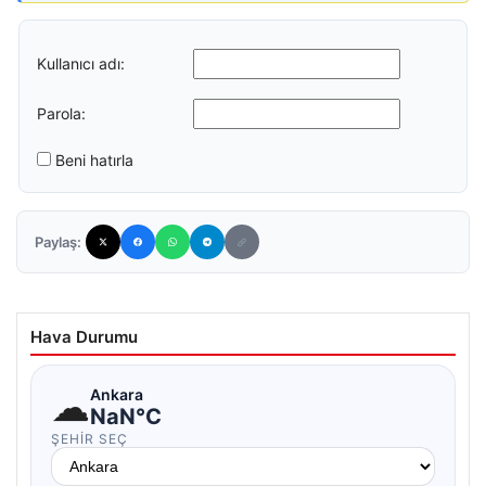
Kullanıcı adı:
Parola:
Beni hatırla
Paylaş:
Hava Durumu
☁
Ankara
NaN°C
ŞEHIR SEÇ