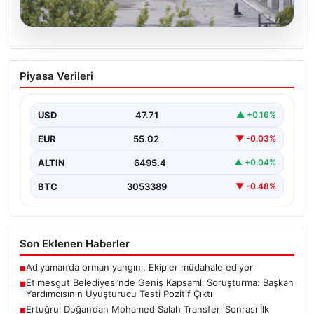
05.08.2026
Etimesgut Belediyesi’nde Geniş
Piyasa Verileri
Kapsamlı Soruşturma: Başkan
Yardımcısının Uyuşturucu Testi Pozitif
Çıktı
USD
47.71
▲ +0.16%
Ankara'nın Etimesgut ilçesinde bulunan belediyeye
EUR
55.02
▼ -0.03%
yönelik yürütülen kapsamlı soruşturma kapsamında
önemli gelişmeler yaşanıyor. Belediye…
ALTIN
6495.4
▲ +0.04%
BTC
3053389
▼ -0.48%
Son Eklenen Haberler
Adıyaman’da orman yangını. Ekipler müdahale ediyor
■
Etimesgut Belediyesi’nde Geniş Kapsamlı Soruşturma: Başkan
■
Yardımcısının Uyuşturucu Testi Pozitif Çıktı
Ertuğrul Doğan’dan Mohamed Salah Transferi Sonrası İlk
■