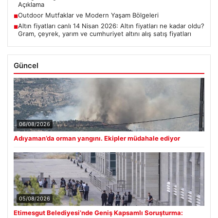
Açıklama
Outdoor Mutfaklar ve Modern Yaşam Bölgeleri
■
Altın fiyatları canlı 14 Nisan 2026: Altın fiyatları ne kadar oldu?
■
Gram, çeyrek, yarım ve cumhuriyet altını alış satış fiyatları
Güncel
06/08/2026
Adıyaman’da orman yangını. Ekipler müdahale ediyor
05/08/2026
Etimesgut Belediyesi’nde Geniş Kapsamlı Soruşturma: