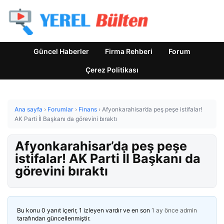
Güncel Haberler
Firma Rehberi
Forum
Çerez Politikası
Ana sayfa
›
Forumlar
›
Finans
›
Afyonkarahisar’da peş peşe istifalar!
AK Parti İl Başkanı da görevini bıraktı
Afyonkarahisar’da peş peşe
istifalar! AK Parti İl Başkanı da
görevini bıraktı
Bu konu 0 yanıt içerir, 1 izleyen vardır ve en son
1 ay önce
admin
tarafından güncellenmiştir.