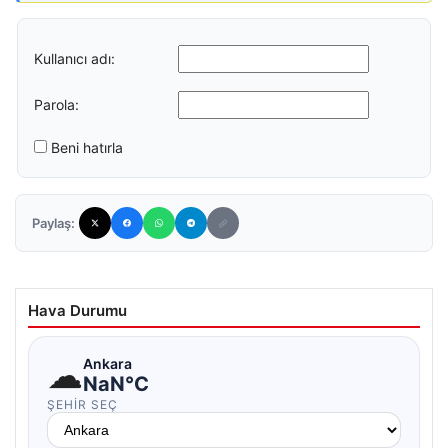
Kullanıcı adı:
Parola:
Beni hatırla
Paylaş:
Hava Durumu
☁
Ankara
NaN°C
ŞEHIR SEÇ