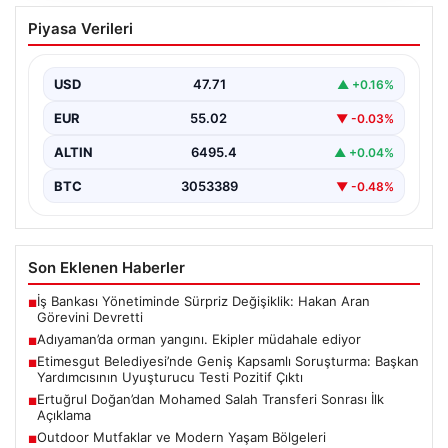
Adıyaman’da orman yangını. Ekipler
Piyasa Verileri
müdahale ediyor
{ "title": "Adıyaman'da Orman Yangını Kontrol Altına
Alınmaya Çalışılıyor", "content": "Adıyaman iline bağlı
USD
47.71
▲ +0.16%
Gerger…
EUR
55.02
▼ -0.03%
ALTIN
6495.4
▲ +0.04%
BTC
3053389
▼ -0.48%
Son Eklenen Haberler
İş Bankası Yönetiminde Sürpriz Değişiklik: Hakan Aran
■
Görevini Devretti
Adıyaman’da orman yangını. Ekipler müdahale ediyor
■
Etimesgut Belediyesi’nde Geniş Kapsamlı Soruşturma: Başkan
■
Yardımcısının Uyuşturucu Testi Pozitif Çıktı
Ertuğrul Doğan’dan Mohamed Salah Transferi Sonrası İlk
■
Açıklama
Outdoor Mutfaklar ve Modern Yaşam Bölgeleri
■