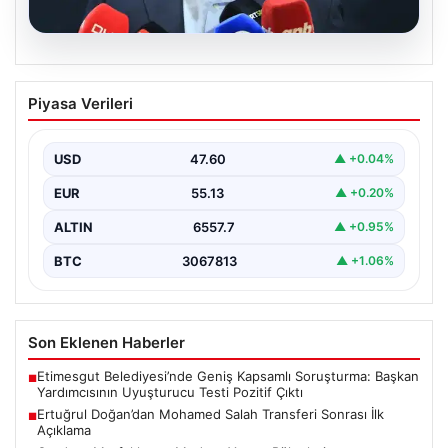
05.08.2026
Ertuğrul Doğan’dan Mohamed Salah
Piyasa Verileri
Transferi Sonrası İlk Açıklama
Trabzonspor Başkanı Ertuğrul Doğan, takımın gururu ve
Mısırlı futbolcu Mohamed Salah’ın transfer gelişmeleri
USD
47.60
▲ +0.04%
hakkında…
EUR
55.13
▲ +0.20%
ALTIN
6557.7
▲ +0.95%
BTC
3067813
▲ +1.06%
Son Eklenen Haberler
Etimesgut Belediyesi’nde Geniş Kapsamlı Soruşturma: Başkan
■
Yardımcısının Uyuşturucu Testi Pozitif Çıktı
Ertuğrul Doğan’dan Mohamed Salah Transferi Sonrası İlk
■
Açıklama