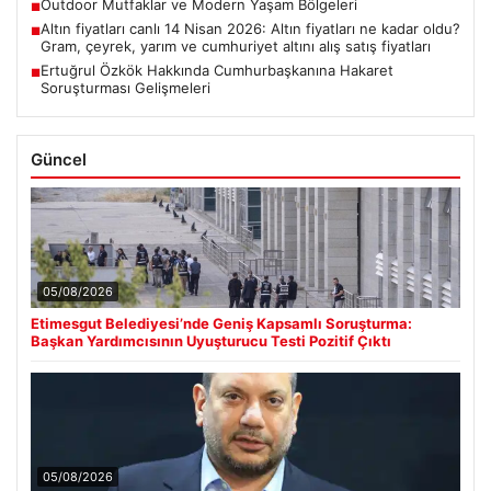
Outdoor Mutfaklar ve Modern Yaşam Bölgeleri
■
Altın fiyatları canlı 14 Nisan 2026: Altın fiyatları ne kadar oldu?
■
Gram, çeyrek, yarım ve cumhuriyet altını alış satış fiyatları
Ertuğrul Özkök Hakkında Cumhurbaşkanına Hakaret
■
Soruşturması Gelişmeleri
Güncel
05/08/2026
Etimesgut Belediyesi’nde Geniş Kapsamlı Soruşturma:
Başkan Yardımcısının Uyuşturucu Testi Pozitif Çıktı
05/08/2026