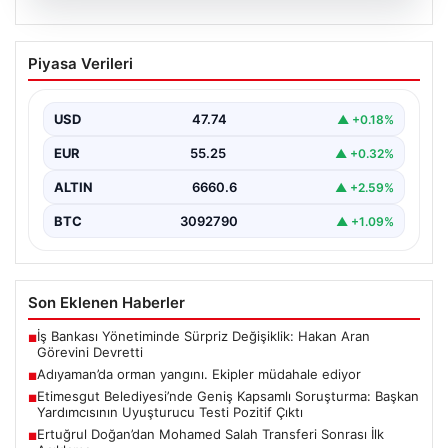
06.08.2026
Adıyaman’da orman yangını. Ekipler
Piyasa Verileri
müdahale ediyor
{ "title": "Adıyaman'da Orman Yangını Kontrol Altına
Alınmaya Çalışılıyor", "content": "Adıyaman iline bağlı
USD
47.74
▲ +0.18%
Gerger…
EUR
55.25
▲ +0.32%
ALTIN
6660.6
▲ +2.59%
BTC
3092790
▲ +1.09%
Son Eklenen Haberler
İş Bankası Yönetiminde Sürpriz Değişiklik: Hakan Aran
■
Görevini Devretti
Adıyaman’da orman yangını. Ekipler müdahale ediyor
■
Etimesgut Belediyesi’nde Geniş Kapsamlı Soruşturma: Başkan
■
Yardımcısının Uyuşturucu Testi Pozitif Çıktı
Ertuğrul Doğan’dan Mohamed Salah Transferi Sonrası İlk
■