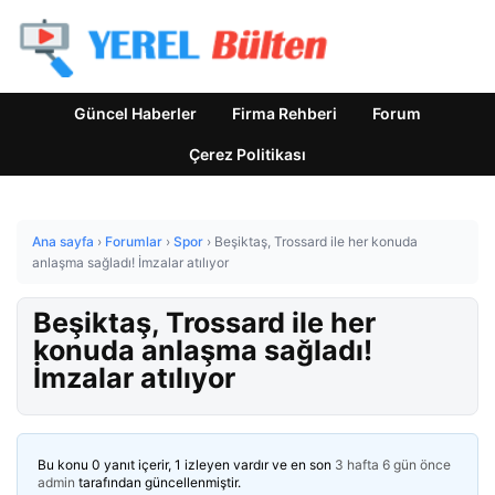
Güncel Haberler
Firma Rehberi
Forum
Çerez Politikası
Ana sayfa
›
Forumlar
›
Spor
›
Beşiktaş, Trossard ile her konuda
anlaşma sağladı! İmzalar atılıyor
Beşiktaş, Trossard ile her
konuda anlaşma sağladı!
İmzalar atılıyor
Bu konu 0 yanıt içerir, 1 izleyen vardır ve en son
3 hafta 6 gün önce
admin
tarafından güncellenmiştir.