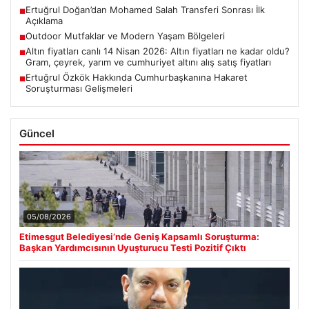
Ertuğrul Doğan’dan Mohamed Salah Transferi Sonrası İlk
■
Açıklama
Outdoor Mutfaklar ve Modern Yaşam Bölgeleri
■
Altın fiyatları canlı 14 Nisan 2026: Altın fiyatları ne kadar oldu?
■
Gram, çeyrek, yarım ve cumhuriyet altını alış satış fiyatları
Ertuğrul Özkök Hakkında Cumhurbaşkanına Hakaret
■
Soruşturması Gelişmeleri
Güncel
05/08/2026
Etimesgut Belediyesi’nde Geniş Kapsamlı Soruşturma:
Başkan Yardımcısının Uyuşturucu Testi Pozitif Çıktı