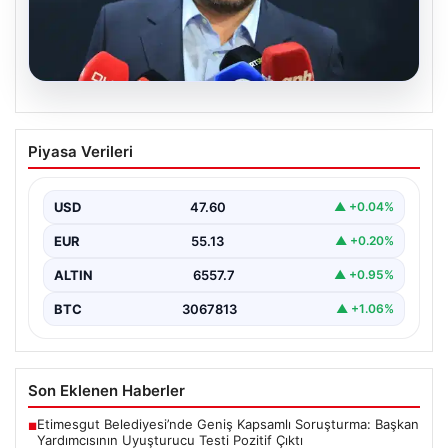
05.08.2026
Ertuğrul Doğan’dan Mohamed Salah
Piyasa Verileri
Transferi Sonrası İlk Açıklama
Trabzonspor Başkanı Ertuğrul Doğan, takımın gururu ve
Mısırlı futbolcu Mohamed Salah’ın transfer gelişmeleri
USD
47.60
▲ +0.04%
hakkında…
EUR
55.13
▲ +0.20%
ALTIN
6557.7
▲ +0.95%
BTC
3067813
▲ +1.06%
Son Eklenen Haberler
Etimesgut Belediyesi’nde Geniş Kapsamlı Soruşturma: Başkan
■
Yardımcısının Uyuşturucu Testi Pozitif Çıktı