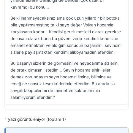
yıllardır estetik denildiğinde benden çok uzak bir
kavramdı bu konu…
Belki inanmayacaksınız ama çok uzun yıllardır bir botoks
bile yaptırmamıştım; ta ki saygıdeğer Volkan hocamla
karşılaşana kadar… Kendisi gerek mesleki olarak gerekse
de insan olarak bana bu güveni verip kendimi kendisine
emanet etmekten ve aldığım sonucun başarısını, sevincini
sizlerle paylaşmaktan kendimi alıkoyamadım efendim.
Bu başarıyı sizlerin de görmesini ve heyecanıma sizlerin
de ortak olmasını istedim… Sayın hocama sihirli eller
demek zorundayım sayın hocamın ilmine, bilimine ve
emeğine sonsuz teşekkürlerimle efendim. Bu arada siz
sevgili takipçilerimi de minnet ve şükranlarımla
selamlıyorum efendim.”
1 yazı görüntüleniyor (toplam 1)