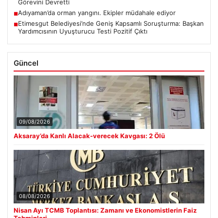
Görevini Devretti
Adıyaman’da orman yangını. Ekipler müdahale ediyor
■
Etimesgut Belediyesi’nde Geniş Kapsamlı Soruşturma: Başkan
■
Yardımcısının Uyuşturucu Testi Pozitif Çıktı
Güncel
09/08/2026
Aksaray’da Kanlı Alacak-verecek Kavgası: 2 Ölü
08/08/2026
Nisan Ayı TCMB Toplantısı: Zamanı ve Ekonomistlerin Faiz