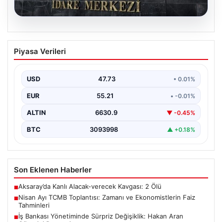
08.08.2026
Nisan Ayı TCMB Toplantısı: Zamanı ve
Piyasa Verileri
Ekonomistlerin Faiz Tahminleri
Türkiye Cumhuriyet Merkez Bankası'nın Nisan ayı Para
Politikası Kurulu toplantısı için tarih ve saat…
USD
47.73
• 0.01%
EUR
55.21
• -0.01%
ALTIN
6630.9
▼ -0.45%
BTC
3093998
▲ +0.18%
Son Eklenen Haberler
Aksaray’da Kanlı Alacak-verecek Kavgası: 2 Ölü
■
Nisan Ayı TCMB Toplantısı: Zamanı ve Ekonomistlerin Faiz
■
Tahminleri
İş Bankası Yönetiminde Sürpriz Değişiklik: Hakan Aran
■