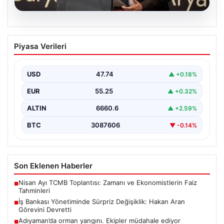
07.08.2026
İş Bankası Yönetiminde Sürpriz
Piyasa Verileri
Değişiklik: Hakan Aran Görevini
Devretti
USD
47.74
▲ +0.18%
Türkiye'nin köklü bankalarından İş Bankası'nda yönetim
kademesinde dikkate değer bir değişiklik yaşandı.
EUR
55.25
▲ +0.32%
Bankanın uzun…
ALTIN
6660.6
▲ +2.59%
BTC
3087606
▼ -0.14%
Son Eklenen Haberler
Nisan Ayı TCMB Toplantısı: Zamanı ve Ekonomistlerin Faiz
■
Tahminleri
İş Bankası Yönetiminde Sürpriz Değişiklik: Hakan Aran
■
Görevini Devretti
Adıyaman’da orman yangını. Ekipler müdahale ediyor
■