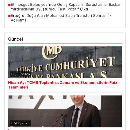
Etimesgut Belediyesi’nde Geniş Kapsamlı Soruşturma: Başkan
■
Yardımcısının Uyuşturucu Testi Pozitif Çıktı
Ertuğrul Doğan’dan Mohamed Salah Transferi Sonrası İlk
■
Açıklama
Güncel
08/08/2026
Nisan Ayı TCMB Toplantısı: Zamanı ve Ekonomistlerin Faiz
Tahminleri
07/08/2026