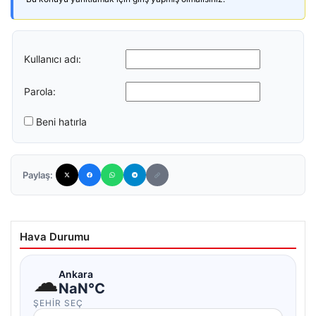
Kullanıcı adı:
Parola:
Beni hatırla
Paylaş:
Hava Durumu
☁
Ankara
NaN°C
ŞEHIR SEÇ