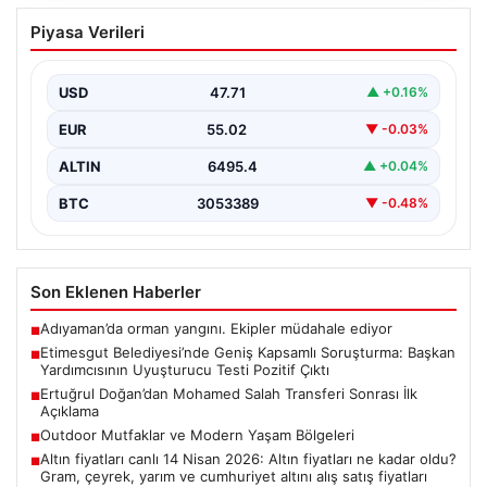
Etimesgut Belediyesi’nde Geniş
Piyasa Verileri
Kapsamlı Soruşturma: Başkan
Yardımcısının Uyuşturucu Testi Pozitif
Çıktı
USD
47.71
▲ +0.16%
Ankara'nın Etimesgut ilçesinde bulunan belediyeye
EUR
55.02
▼ -0.03%
yönelik yürütülen kapsamlı soruşturma kapsamında
önemli gelişmeler yaşanıyor. Belediye…
ALTIN
6495.4
▲ +0.04%
BTC
3053389
▼ -0.48%
Son Eklenen Haberler
Adıyaman’da orman yangını. Ekipler müdahale ediyor
■
Etimesgut Belediyesi’nde Geniş Kapsamlı Soruşturma: Başkan
■
Yardımcısının Uyuşturucu Testi Pozitif Çıktı
Ertuğrul Doğan’dan Mohamed Salah Transferi Sonrası İlk
■
Açıklama
Outdoor Mutfaklar ve Modern Yaşam Bölgeleri
■
Altın fiyatları canlı 14 Nisan 2026: Altın fiyatları ne kadar oldu?
■
Gram, çeyrek, yarım ve cumhuriyet altını alış satış fiyatları