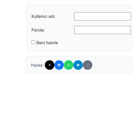
Kullanıcı adı:
Parola:
Beni hatırla
Paylaş: