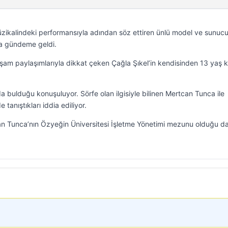
ikalindeki performansıyla adından söz ettiren ünlü model ve sunuc
la gündeme geldi.
şam paylaşımlarıyla dikkat çeken Çağla Şıkel’in kendisinden 13 yaş 
.
da bulduğu konuşuluyor. Sörfe olan ilgisiyle bilinen Mertcan Tunca ile
 tanıştıkları iddia ediliyor.
tcan Tunca’nın Özyeğin Üniversitesi İşletme Yönetimi mezunu olduğu d