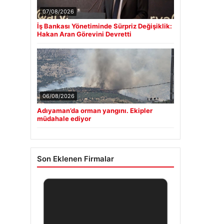
07/08/2026
İş Bankası Yönetiminde Sürpriz Değişiklik:
Hakan Aran Görevini Devretti
06/08/2026
Adıyaman’da orman yangını. Ekipler
müdahale ediyor
Son Eklenen Firmalar