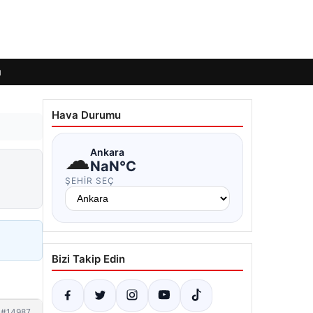
ı
Hava Durumu
☁
Ankara
n
NaN°C
ŞEHIR SEÇ
Bizi Takip Edin
#14987