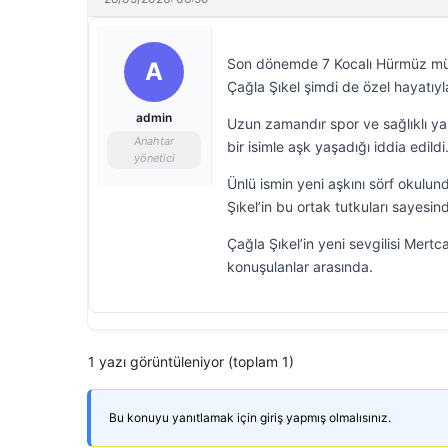
Son dönemde 7 Kocalı Hürmüz müz
A
Çağla Şıkel şimdi de özel hayatıy
admin
Uzun zamandır spor ve sağlıklı ya
Anahtar
bir isimle aşk yaşadığı iddia edildi
yönetici
Ünlü ismin yeni aşkını sörf okulun
Şıkel’in bu ortak tutkuları sayesinde
Çağla Şıkel’in yeni sevgilisi Mer
konuşulanlar arasında.
1 yazı görüntüleniyor (toplam 1)
Bu konuyu yanıtlamak için giriş yapmış olmalısınız.