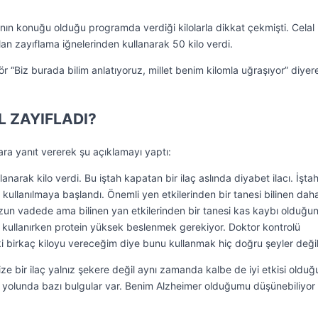
lı’nın konuğu olduğu programda verdiği kilolarla dikkat çekmişti. Celal
 zayıflama iğnelerinden kullanarak 50 kilo verdi.
ör “Biz burada bilim anlatıyoruz, millet benim kilomla uğraşıyor” diyer
L ZAYIFLADI?
ara yanıt vererek şu açıklamayı yaptı:
anarak kilo verdi. Bu iştah kapatan bir ilaç aslında diyabet ilacı. İşta
 kullanılmaya başlandı. Önemli yen etkilerinden bir tanesi bilinen dah
zun vadede ama bilinen yan etkilerinden bir tanesi kas kaybı olduğu
rı kullanırken protein yüksek beslenmek gerekiyor. Doktor kontrolü
ki birkaç kiloyu vereceğim diye bunu kullanmak hiç doğru şeyler değil
ize bir ilaç yalnız şekere değil aynı zamanda kalbe de iyi etkisi olduğ
iği yolunda bazı bulgular var. Benim Alzheimer olduğumu düşünebiliyor