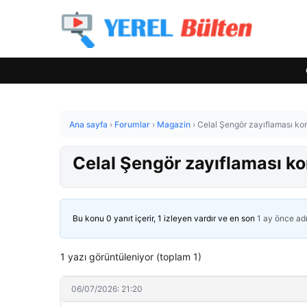
Ana sayfa
›
Forumlar
›
Magazin
›
Celal Şengör zayıflaması kon
Celal Şengör zayıflaması ko
Bu konu 0 yanıt içerir, 1 izleyen vardır ve en son
1 ay önce
ad
1 yazı görüntüleniyor (toplam 1)
06/07/2026: 21:20