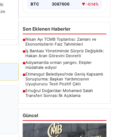
BTC
3087606
▼ -0.14%
ir.
kim
Son Eklenen Haberler
Nisan Ayı TCMB Toplantısı: Zamanı ve
■
Ekonomistlerin Faiz Tahminleri
İş Bankası Yönetiminde Sürpriz Değişiklik:
■
Hakan Aran Görevini Devretti
Adıyaman’da orman yangını. Ekipler
■
müdahale ediyor
Etimesgut Belediyesi’nde Geniş Kapsamlı
■
Soruşturma: Başkan Yardımcısının
Uyuşturucu Testi Pozitif Çıktı
Ertuğrul Doğan’dan Mohamed Salah
■
Transferi Sonrası İlk Açıklama
Güncel