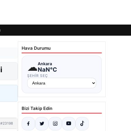
ı
Hava Durumu
☁
Ankara
i
NaN°C
ŞEHIR SEÇ
Bizi Takip Edin
#23198