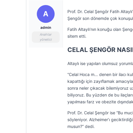
Prof. Dr. Celal Şengör Fatih Altay
A
Şengör son dönemde çok konuşulan
admin
Fatih Altaylı’nın konuğu olan Şeng
Anahtar
sitem etti.
yönetici
CELAL ŞENGÖR NASI
Altaylı ise yapılan olumsuz yoruml
“Celal Hoca m… denen bir ilacı kull
kapattığı için zayıflamak amacıyla
sonra neler çıkacak bilemiyoruz u
biliyoruz. Bu yüzden de bu ilaçla
yapılması farz ve obezite dışında
Prof. Dr. Celal Şengör ise “Bu muc
söyleniyor. Alzheimer’ı geciktird
musun?” dedi.