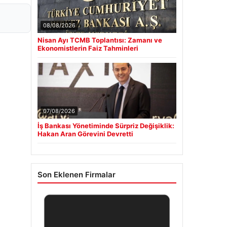
08/08/2026
Nisan Ayı TCMB Toplantısı: Zamanı ve
Ekonomistlerin Faiz Tahminleri
07/08/2026
İş Bankası Yönetiminde Sürpriz Değişiklik:
Hakan Aran Görevini Devretti
Son Eklenen Firmalar