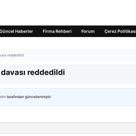
Güncel Haberler
Firma Rehberi
Forum
Çerez Politikas
vası reddedildi
 davası reddedildi
min
tarafından güncellenmiştir.