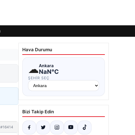
ı
Hava Durumu
☁
Ankara
NaN°C
ŞEHIR SEÇ
Bizi Takip Edin
#16414