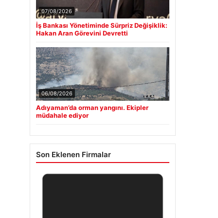
07/08/2026
İş Bankası Yönetiminde Sürpriz Değişiklik:
Hakan Aran Görevini Devretti
06/08/2026
Adıyaman’da orman yangını. Ekipler
müdahale ediyor
Son Eklenen Firmalar