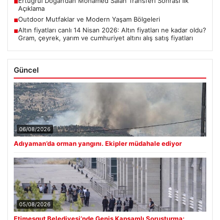
Ertuğrul Doğan’dan Mohamed Salah Transferi Sonrası İlk
■
Açıklama
Outdoor Mutfaklar ve Modern Yaşam Bölgeleri
■
Altın fiyatları canlı 14 Nisan 2026: Altın fiyatları ne kadar oldu?
■
Gram, çeyrek, yarım ve cumhuriyet altını alış satış fiyatları
Güncel
06/08/2026
Adıyaman’da orman yangını. Ekipler müdahale ediyor
05/08/2026
Etimesgut Belediyesi’nde Geniş Kapsamlı Soruşturma: