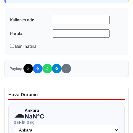
Kullanıcı adı:
Parola:
Beni hatırla
Paylaş:
Hava Durumu
☁
Ankara
NaN°C
ŞEHIR SEÇ