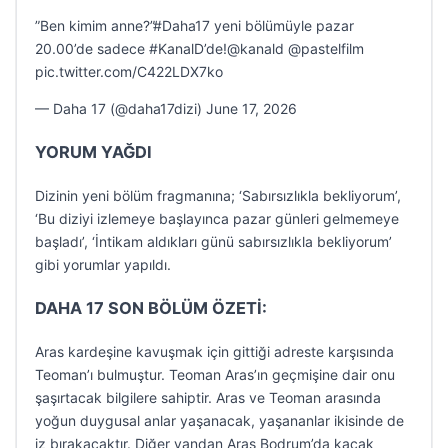
”Ben kimim anne?”#Daha17 yeni bölümüyle pazar
20.00’de sadece #KanalD’de!@kanald @pastelfilm
pic.twitter.com/C422LDX7ko
— Daha 17 (@daha17dizi) June 17, 2026
YORUM YAĞDI
Dizinin yeni bölüm fragmanına; ‘Sabırsızlıkla bekliyorum’,
‘Bu diziyi izlemeye başlayınca pazar günleri gelmemeye
başladı’, ‘İntikam aldıkları günü sabırsızlıkla bekliyorum’
gibi yorumlar yapıldı.
DAHA 17 SON BÖLÜM ÖZETİ:
Aras kardeşine kavuşmak için gittiği adreste karşısında
Teoman’ı bulmuştur. Teoman Aras’ın geçmişine dair onu
şaşırtacak bilgilere sahiptir. Aras ve Teoman arasında
yoğun duygusal anlar yaşanacak, yaşananlar ikisinde de
iz bırakacaktır. Diğer yandan Aras Bodrum’da kaçak