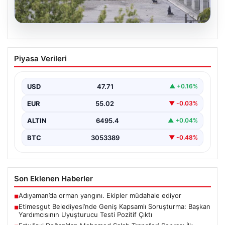
05.08.2026
Etimesgut Belediyesi’nde Geniş
Piyasa Verileri
Kapsamlı Soruşturma: Başkan
Yardımcısının Uyuşturucu Testi Pozitif
Çıktı
USD
47.71
▲ +0.16%
Ankara'nın Etimesgut ilçesinde bulunan belediyeye
EUR
55.02
▼ -0.03%
yönelik yürütülen kapsamlı soruşturma kapsamında
önemli gelişmeler yaşanıyor. Belediye…
ALTIN
6495.4
▲ +0.04%
BTC
3053389
▼ -0.48%
Son Eklenen Haberler
Adıyaman’da orman yangını. Ekipler müdahale ediyor
■
Etimesgut Belediyesi’nde Geniş Kapsamlı Soruşturma: Başkan
■
Yardımcısının Uyuşturucu Testi Pozitif Çıktı