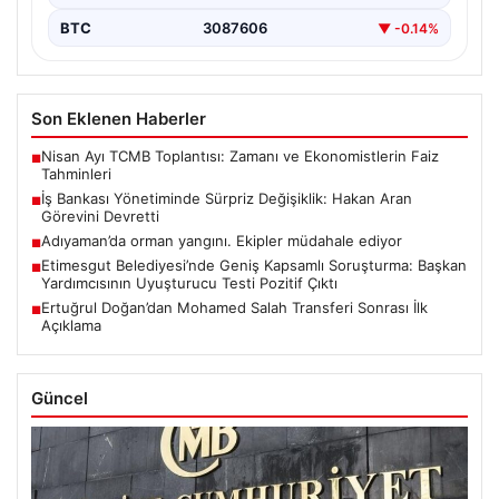
BTC
3087606
▼ -0.14%
Son Eklenen Haberler
Nisan Ayı TCMB Toplantısı: Zamanı ve Ekonomistlerin Faiz
■
Tahminleri
İş Bankası Yönetiminde Sürpriz Değişiklik: Hakan Aran
■
Görevini Devretti
Adıyaman’da orman yangını. Ekipler müdahale ediyor
■
Etimesgut Belediyesi’nde Geniş Kapsamlı Soruşturma: Başkan
■
Yardımcısının Uyuşturucu Testi Pozitif Çıktı
Ertuğrul Doğan’dan Mohamed Salah Transferi Sonrası İlk
■
Açıklama
Güncel