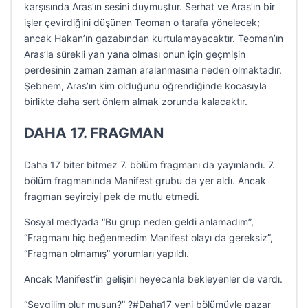
karşısında Aras’ın sesini duymuştur. Serhat ve Aras’ın bir
işler çevirdiğini düşünen Teoman o tarafa yönelecek;
ancak Hakan’ın gazabından kurtulamayacaktır. Teoman’ın
Aras’la sürekli yan yana olması onun için geçmişin
perdesinin zaman zaman aralanmasına neden olmaktadır.
Şebnem, Aras’ın kim olduğunu öğrendiğinde kocasıyla
birlikte daha sert önlem almak zorunda kalacaktır.
DAHA 17. FRAGMAN
Daha 17 biter bitmez 7. bölüm fragmanı da yayınlandı. 7.
bölüm fragmanında Manifest grubu da yer aldı. Ancak
fragman seyirciyi pek de mutlu etmedi.
Sosyal medyada “Bu grup neden geldi anlamadım”,
“Fragmanı hiç beğenmedim Manifest olayı da gereksiz”,
“Fragman olmamış” yorumları yapıldı.
Ancak Manifest’in gelişini heyecanla bekleyenler de vardı.
“Sevgilim olur musun?” ?#Daha17 yeni bölümüyle pazar