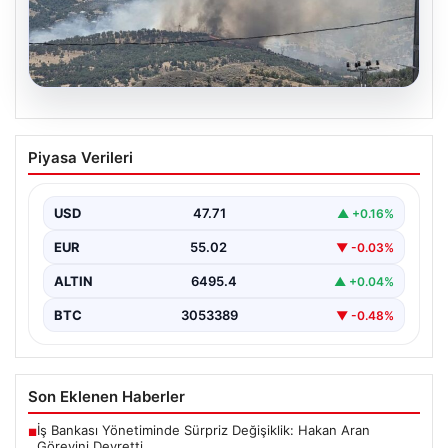
06.08.2026
Adıyaman’da orman yangını. Ekipler
Piyasa Verileri
müdahale ediyor
{ "title": "Adıyaman'da Orman Yangını Kontrol Altına
Alınmaya Çalışılıyor", "content": "Adıyaman iline bağlı
USD
47.71
▲ +0.16%
Gerger…
EUR
55.02
▼ -0.03%
ALTIN
6495.4
▲ +0.04%
BTC
3053389
▼ -0.48%
Son Eklenen Haberler
İş Bankası Yönetiminde Sürpriz Değişiklik: Hakan Aran
■
Görevini Devretti