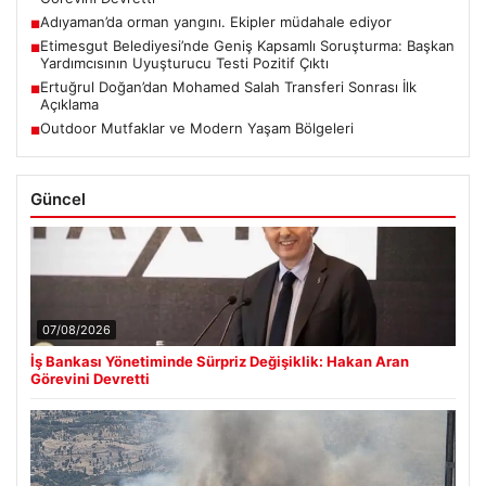
Adıyaman’da orman yangını. Ekipler müdahale ediyor
■
Etimesgut Belediyesi’nde Geniş Kapsamlı Soruşturma: Başkan
■
Yardımcısının Uyuşturucu Testi Pozitif Çıktı
Ertuğrul Doğan’dan Mohamed Salah Transferi Sonrası İlk
■
Açıklama
Outdoor Mutfaklar ve Modern Yaşam Bölgeleri
■
Güncel
07/08/2026
İş Bankası Yönetiminde Sürpriz Değişiklik: Hakan Aran
Görevini Devretti