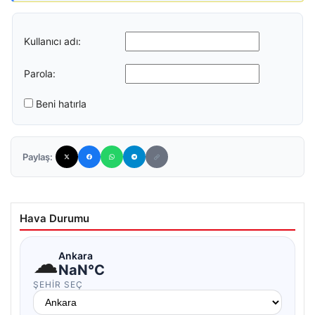
Kullanıcı adı:
Parola:
Beni hatırla
Paylaş:
Hava Durumu
☁
Ankara
NaN°C
ŞEHIR SEÇ