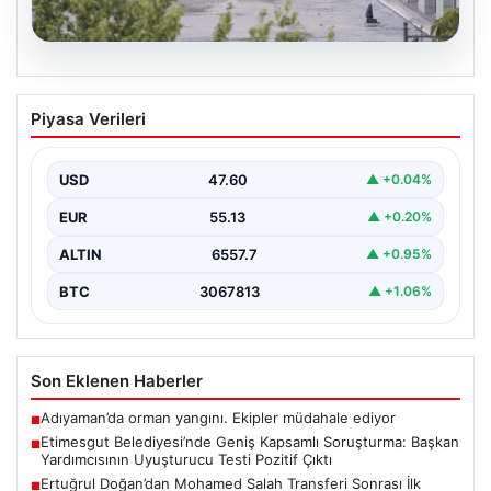
05.08.2026
Etimesgut Belediyesi’nde Geniş
Piyasa Verileri
Kapsamlı Soruşturma: Başkan
Yardımcısının Uyuşturucu Testi Pozitif
Çıktı
USD
47.60
▲ +0.04%
Ankara'nın Etimesgut ilçesinde bulunan belediyeye
EUR
55.13
▲ +0.20%
yönelik yürütülen kapsamlı soruşturma kapsamında
önemli gelişmeler yaşanıyor. Belediye…
ALTIN
6557.7
▲ +0.95%
BTC
3067813
▲ +1.06%
Son Eklenen Haberler
Adıyaman’da orman yangını. Ekipler müdahale ediyor
■
Etimesgut Belediyesi’nde Geniş Kapsamlı Soruşturma: Başkan
■
Yardımcısının Uyuşturucu Testi Pozitif Çıktı
Ertuğrul Doğan’dan Mohamed Salah Transferi Sonrası İlk
■