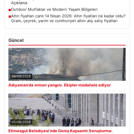
Açıklama
Outdoor Mutfaklar ve Modern Yaşam Bölgeleri
■
Altın fiyatları canlı 14 Nisan 2026: Altın fiyatları ne kadar oldu?
■
Gram, çeyrek, yarım ve cumhuriyet altını alış satış fiyatları
Güncel
06/08/2026
Adıyaman’da orman yangını. Ekipler müdahale ediyor
05/08/2026
Etimesgut Belediyesi’nde Geniş Kapsamlı Soruşturma: